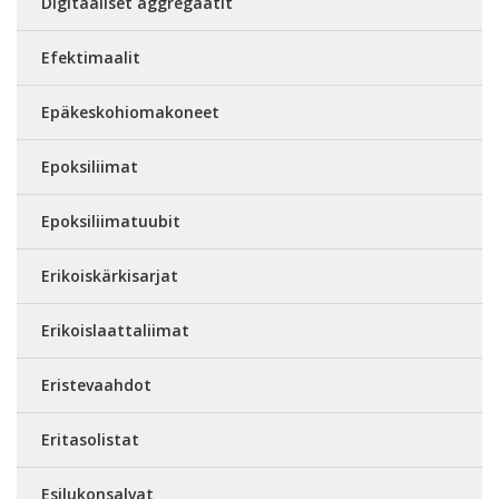
Digitaaliset aggregaatit
Efektimaalit
Epäkeskohiomakoneet
Epoksiliimat
Epoksiliimatuubit
Erikoiskärkisarjat
Erikoislaattaliimat
Eristevaahdot
Eritasolistat
Esilukonsalvat