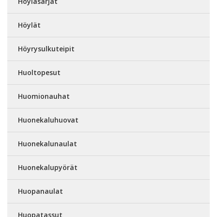
Höyläsarjat
Höylät
Höyrysulkuteipit
Huoltopesut
Huomionauhat
Huonekaluhuovat
Huonekalunaulat
Huonekalupyörät
Huopanaulat
Huopatassut