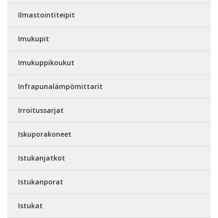
Ilmastointiteipit
Imukupit
Imukuppikoukut
Infrapunalämpömittarit
Irroitussarjat
Iskuporakoneet
Istukanjatkot
Istukanporat
Istukat