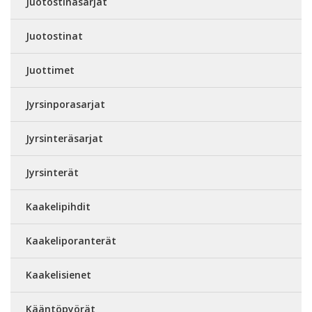
Juotostinasarjat
Juotostinat
Juottimet
Jyrsinporasarjat
Jyrsinteräsarjat
Jyrsinterät
Kaakelipihdit
Kaakeliporanterät
Kaakelisienet
Kääntöpyörät