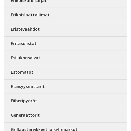
Erikoiskärkisarjat
Erikoislaattaliimat
Eristevaahdot
Eritasolistat
Esilukonsalvat
Estomatot
Etäisyysmittarit
Fiiberipyöröt
Generaattorit
Grillaustarvikkeet ja kylmäarkut