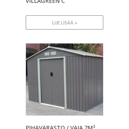
VILLAGREEN C
LUE LISÄÄ »
PIHAVARASTO / VAJA 7M²