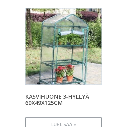
KASVIHUONE 3-HYLLYÄ
69X49X125CM
LUE LISÄÄ »