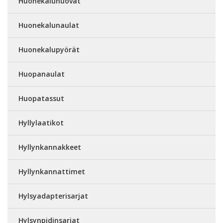
Huonekaluhuovat
Huonekalunaulat
Huonekalupyörät
Huopanaulat
Huopatassut
Hyllylaatikot
Hyllynkannakkeet
Hyllynkannattimet
Hylsyadapterisarjat
Hylsynpidinsarjat