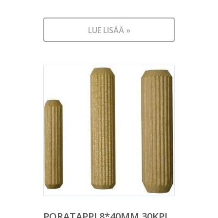
LUE LISÄÄ »
PORATAPPI 8*40MM 30KPL