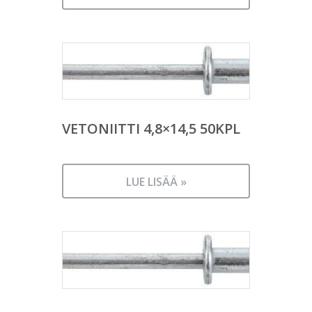
VETONIITTI 4,8×14,5 50KPL
LUE LISÄÄ »