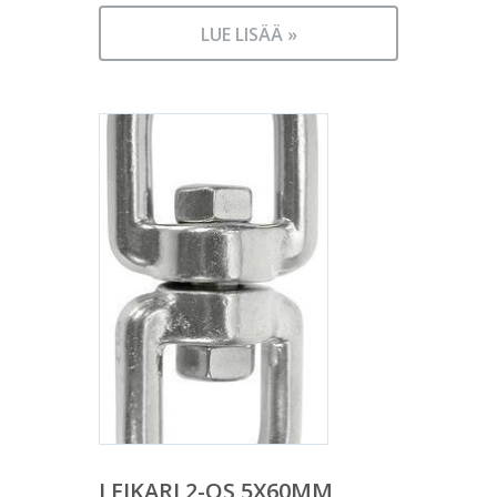
LUE LISÄÄ »
LEIKARI 2-OS 5X60MM