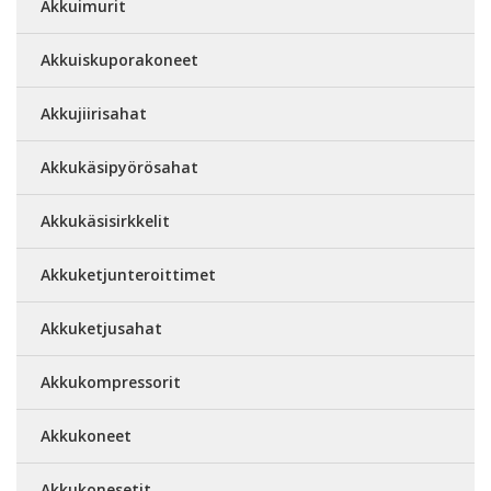
Akkuimurit
Akkuiskuporakoneet
Akkujiirisahat
Akkukäsipyörösahat
Akkukäsisirkkelit
Akkuketjunteroittimet
Akkuketjusahat
Akkukompressorit
Akkukoneet
Akkukonesetit