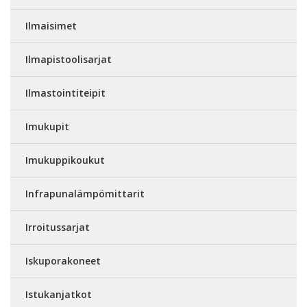
Ilmaisimet
Ilmapistoolisarjat
Ilmastointiteipit
Imukupit
Imukuppikoukut
Infrapunalämpömittarit
Irroitussarjat
Iskuporakoneet
Istukanjatkot