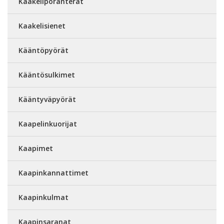
Kaakeliporanterät
Kaakelisienet
Kääntöpyörät
Kääntösulkimet
Kääntyväpyörät
Kaapelinkuorijat
Kaapimet
Kaapinkannattimet
Kaapinkulmat
Kaapinsaranat