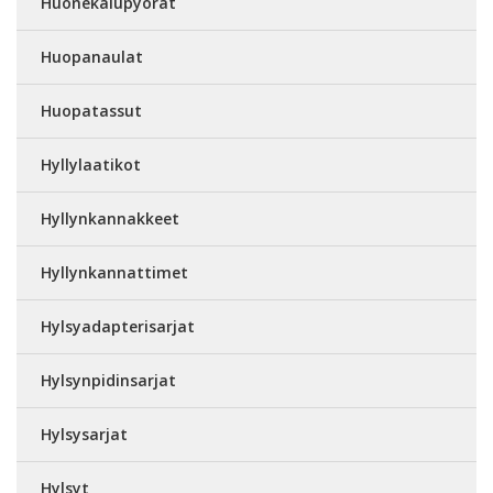
Huonekalupyörät
Huopanaulat
Huopatassut
Hyllylaatikot
Hyllynkannakkeet
Hyllynkannattimet
Hylsyadapterisarjat
Hylsynpidinsarjat
Hylsysarjat
Hylsyt