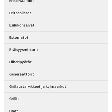
Eristevaahdot
Eritasolistat
Esilukonsalvat
Estomatot
Etäisyysmittarit
Fiiberipyöröt
Generaattorit
Grillaustarvikkeet ja kylmäarkut
Grillit
Haat