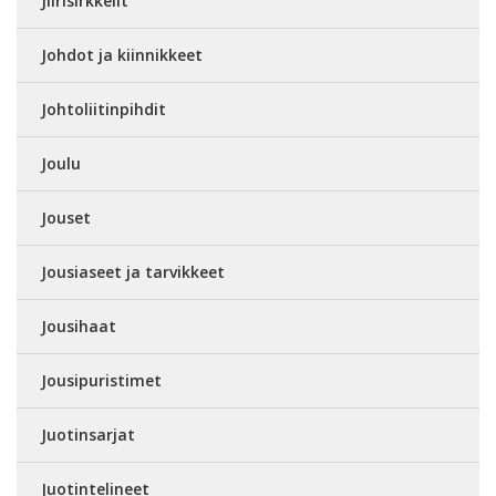
Jiirisirkkelit
Johdot ja kiinnikkeet
Johtoliitinpihdit
Joulu
Jouset
Jousiaseet ja tarvikkeet
Jousihaat
Jousipuristimet
Juotinsarjat
Juotintelineet