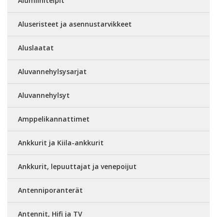
Alumiiniteipit
Aluseristeet ja asennustarvikkeet
Aluslaatat
Aluvannehylsysarjat
Aluvannehylsyt
Amppelikannattimet
Ankkurit ja Kiila-ankkurit
Ankkurit, lepuuttajat ja venepoijut
Antenniporanterät
Antennit, Hifi ja TV