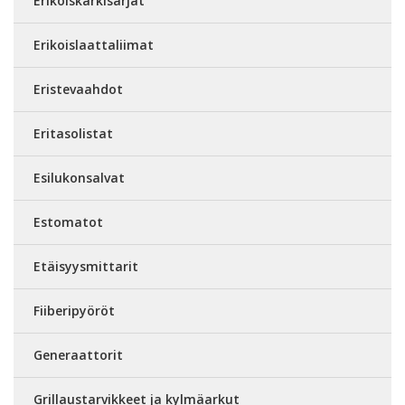
Erikoiskärkisarjat
Erikoislaattaliimat
Eristevaahdot
Eritasolistat
Esilukonsalvat
Estomatot
Etäisyysmittarit
Fiiberipyöröt
Generaattorit
Grillaustarvikkeet ja kylmäarkut