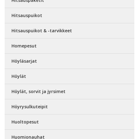
Hitsauspaketit
Hitsauspuikot
Hitsauspuikot & -tarvikkeet
Homepesut
Höyläsarjat
Höylät
Höylät, sorvit ja jyrsimet
Höyrysulkuteipit
Huoltopesut
Huomionauhat