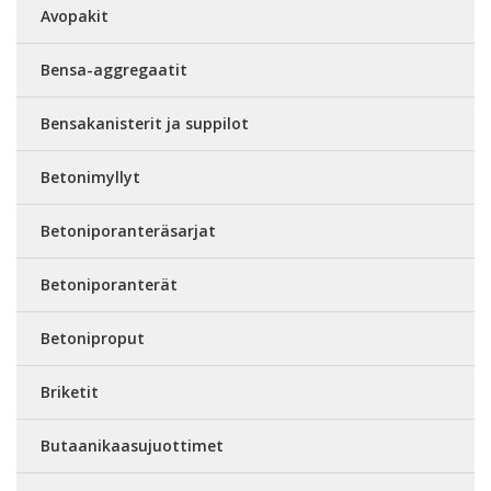
Avopakit
Bensa-aggregaatit
Bensakanisterit ja suppilot
Betonimyllyt
Betoniporanteräsarjat
Betoniporanterät
Betoniproput
Briketit
Butaanikaasujuottimet