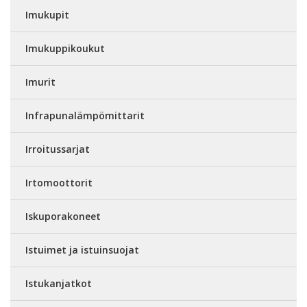
Imukupit
Imukuppikoukut
Imurit
Infrapunalämpömittarit
Irroitussarjat
Irtomoottorit
Iskuporakoneet
Istuimet ja istuinsuojat
Istukanjatkot