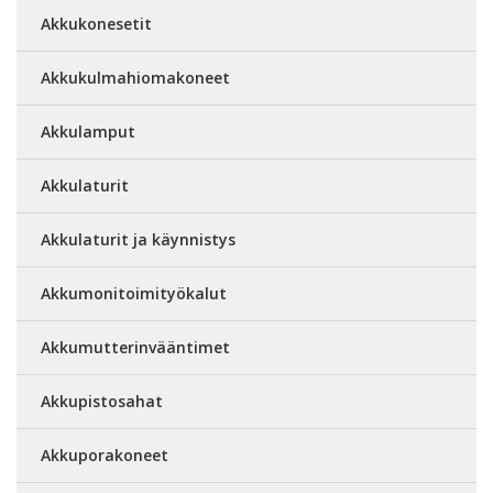
Akkukonesetit
Akkukulmahiomakoneet
Akkulamput
Akkulaturit
Akkulaturit ja käynnistys
Akkumonitoimityökalut
Akkumutterinvääntimet
Akkupistosahat
Akkuporakoneet