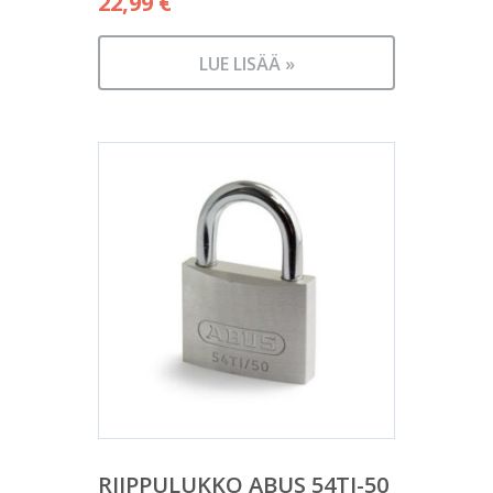
22,99
€
LUE LISÄÄ »
RIIPPULUKKO ABUS 54TI-50