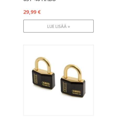
29,99
€
LUE LISÄÄ »