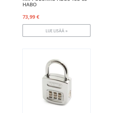
HABO
73,99
€
LUE LISÄÄ »