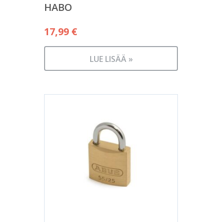
HABO
17,99
€
LUE LISÄÄ »