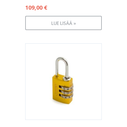
109,00
€
LUE LISÄÄ »