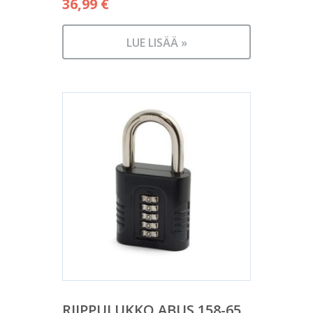
36,99
€
LUE LISÄÄ »
RIIPPULUKKO ABUS 158-65