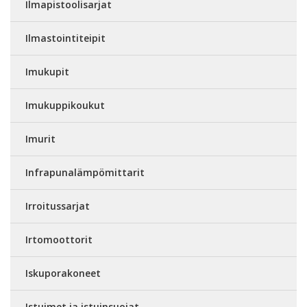
Ilmapistoolisarjat
Ilmastointiteipit
Imukupit
Imukuppikoukut
Imurit
Infrapunalämpömittarit
Irroitussarjat
Irtomoottorit
Iskuporakoneet
Istuimet ja istuinsuojat