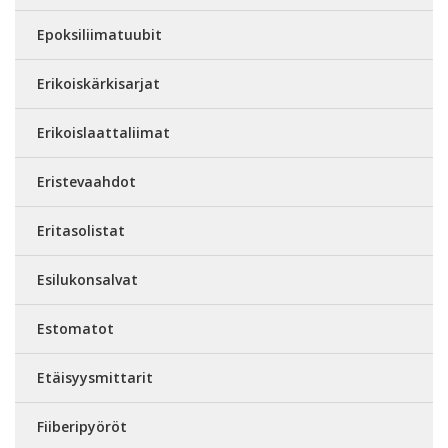
Epoksiliimatuubit
Erikoiskärkisarjat
Erikoislaattaliimat
Eristevaahdot
Eritasolistat
Esilukonsalvat
Estomatot
Etäisyysmittarit
Fiiberipyöröt