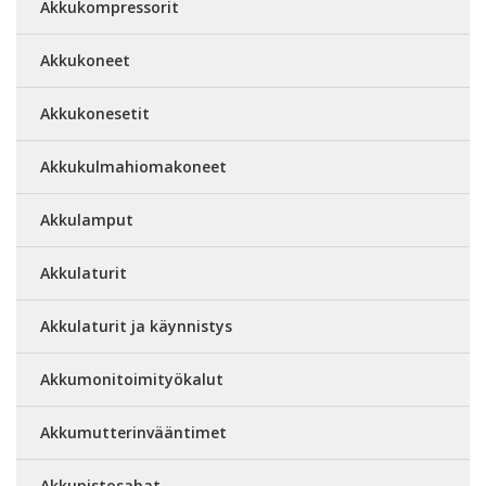
Akkukompressorit
Akkukoneet
Akkukonesetit
Akkukulmahiomakoneet
Akkulamput
Akkulaturit
Akkulaturit ja käynnistys
Akkumonitoimityökalut
Akkumutterinvääntimet
Akkupistosahat