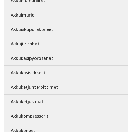
Akkuhiomahiiret
Akkuimurit
Akkuiskuporakoneet
Akkujiirisahat
Akkukäsipyörösahat
Akkukäsisirkkelit
Akkuketjunteroittimet
Akkuketjusahat
Akkukompressorit
Akkukoneet