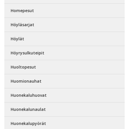
Homepesut
Höyläsarjat
Höylät
Höyrysulkuteipit
Huoltopesut
Huomionauhat
Huonekaluhuovat
Huonekalunaulat
Huonekalupyörät