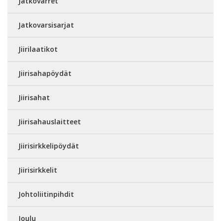
Jatkovarret
Jatkovarsisarjat
Jiirilaatikot
Jiirisahapöydät
Jiirisahat
Jiirisahauslaitteet
Jiirisirkkelipöydät
Jiirisirkkelit
Johtoliitinpihdit
Joulu