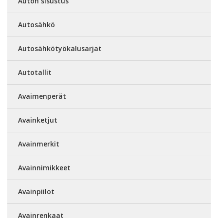
Auton sisustus
Autosähkö
Autosähkötyökalusarjat
Autotallit
Avaimenperät
Avainketjut
Avainmerkit
Avainnimikkeet
Avainpiilot
Avainrenkaat