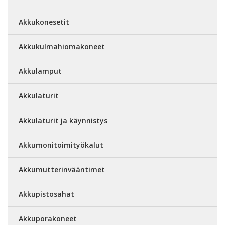
Akkukonesetit
Akkukulmahiomakoneet
Akkulamput
Akkulaturit
Akkulaturit ja käynnistys
Akkumonitoimityökalut
Akkumutterinvääntimet
Akkupistosahat
Akkuporakoneet