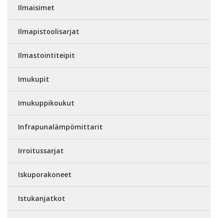
Ilmaisimet
Ilmapistoolisarjat
Ilmastointiteipit
Imukupit
Imukuppikoukut
Infrapunalämpömittarit
Irroitussarjat
Iskuporakoneet
Istukanjatkot