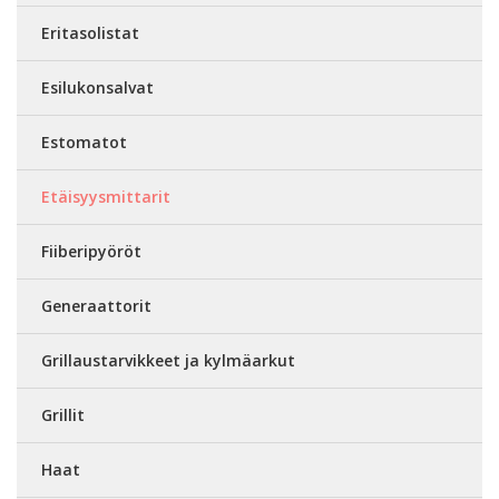
Eritasolistat
Esilukonsalvat
Estomatot
Etäisyysmittarit
Fiiberipyöröt
Generaattorit
Grillaustarvikkeet ja kylmäarkut
Grillit
Haat