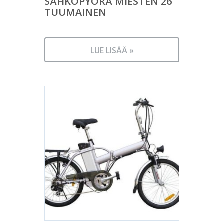
SÄHKÖPYÖRÄ MIESTEN 26
TUUMAINEN
LUE LISÄÄ »