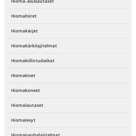
Hioma-aluslautaset
Hiomahiiret
Hiomakärjet
Hiomakärkilajitelmat
Hiomakiillotuslaikat
Hiomakivet
Hiomakoneet
Hiomalautaset
Hiomalevyt
Hiomanauhalajitelmat