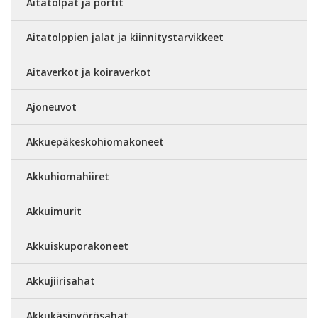
Aitatolpat ja portit
Aitatolppien jalat ja kiinnitystarvikkeet
Aitaverkot ja koiraverkot
Ajoneuvot
Akkuepäkeskohiomakoneet
Akkuhiomahiiret
Akkuimurit
Akkuiskuporakoneet
Akkujiirisahat
Akkukäsipyörösahat