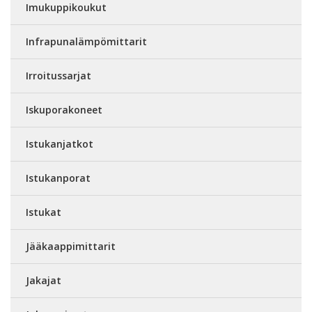
Imukuppikoukut
Infrapunalämpömittarit
Irroitussarjat
Iskuporakoneet
Istukanjatkot
Istukanporat
Istukat
Jääkaappimittarit
Jakajat