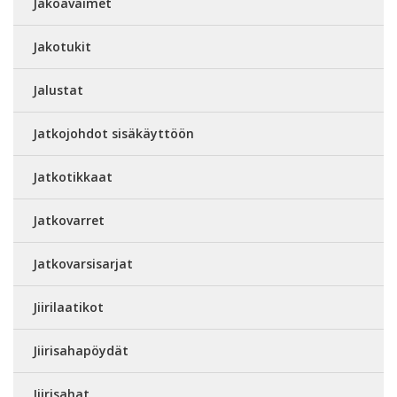
Jakoavaimet
Jakotukit
Jalustat
Jatkojohdot sisäkäyttöön
Jatkotikkaat
Jatkovarret
Jatkovarsisarjat
Jiirilaatikot
Jiirisahapöydät
Jiirisahat