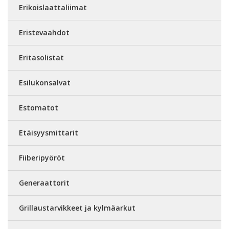
Erikoislaattaliimat
Eristevaahdot
Eritasolistat
Esilukonsalvat
Estomatot
Etäisyysmittarit
Fiiberipyöröt
Generaattorit
Grillaustarvikkeet ja kylmäarkut