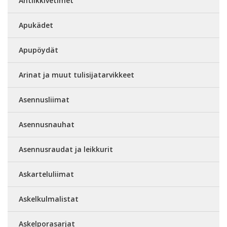
Antiikkivetimet
Apukädet
Apupöydät
Arinat ja muut tulisijatarvikkeet
Asennusliimat
Asennusnauhat
Asennusraudat ja leikkurit
Askarteluliimat
Askelkulmalistat
Askelporasarjat