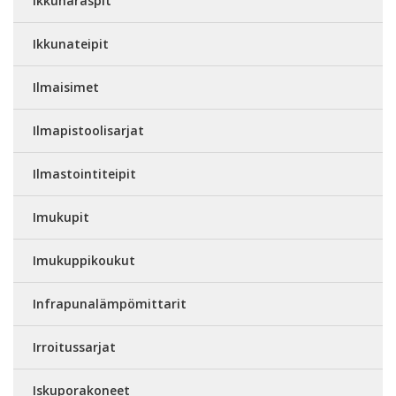
Ikkunaraspit
Ikkunateipit
Ilmaisimet
Ilmapistoolisarjat
Ilmastointiteipit
Imukupit
Imukuppikoukut
Infrapunalämpömittarit
Irroitussarjat
Iskuporakoneet