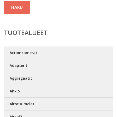
HAKU
TUOTEALUEET
Actionkamerat
Adapterit
Aggregaatit
Ahkio
Airot & melat
Airsoft