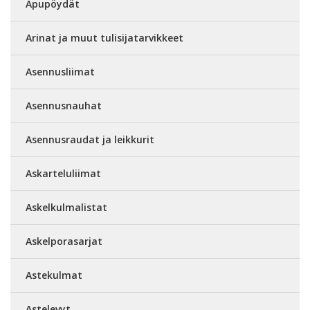
Apupöydät
Arinat ja muut tulisijatarvikkeet
Asennusliimat
Asennusnauhat
Asennusraudat ja leikkurit
Askarteluliimat
Askelkulmalistat
Askelporasarjat
Astekulmat
Astelevyt