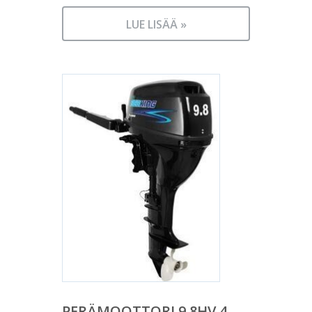
LUE LISÄÄ »
PERÄMOOTTORI 9,8HV 4-