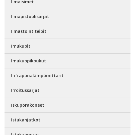
Ilmaisimet
Ilmapistoolisarjat
Ilmastointiteipit
Imukupit
Imukuppikoukut
Infrapunalämpömittarit
Irroitussarjat
Iskuporakoneet
Istukanjatkot
Istukanporat