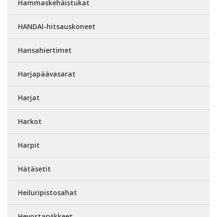
Hammaskehäistukat
HANDAI-hitsauskoneet
Hansahiertimet
Harjapäävasarat
Harjat
Harkot
Harpit
Hätäsetit
Heiluripistosahat
Hevostarvikkeet