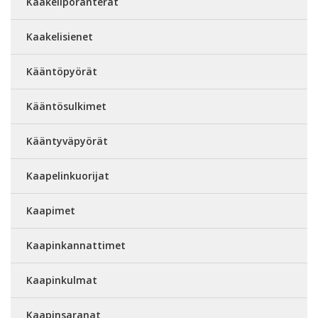
Kaakeliporanterät
Kaakelisienet
Kääntöpyörät
Kääntösulkimet
Kääntyväpyörät
Kaapelinkuorijat
Kaapimet
Kaapinkannattimet
Kaapinkulmat
Kaapinsaranat