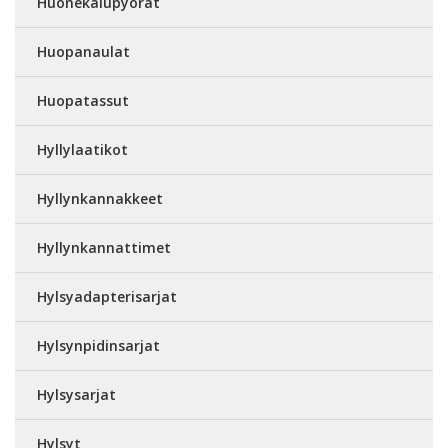
Huonekalupyörät
Huopanaulat
Huopatassut
Hyllylaatikot
Hyllynkannakkeet
Hyllynkannattimet
Hylsyadapterisarjat
Hylsynpidinsarjat
Hylsysarjat
Hylsyt