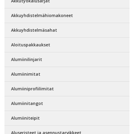
Akkutyökalusarjat
Akkuyhdistelmähiomakoneet
Akkuyhdistelmäsahat
Aloituspakkaukset
Alumiinilinjarit
Alumiinimitat
Alumiiniprofiilimitat
Alumiinitangot
Alumiiniteipit
Aluseristeet ja asennustarvikkeet