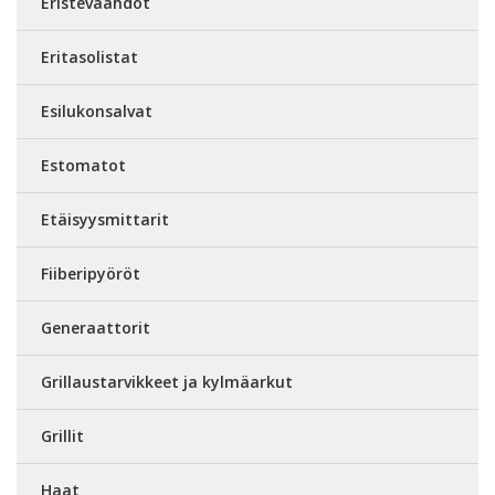
Eristevaahdot
Eritasolistat
Esilukonsalvat
Estomatot
Etäisyysmittarit
Fiiberipyöröt
Generaattorit
Grillaustarvikkeet ja kylmäarkut
Grillit
Haat