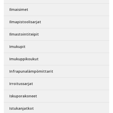
Ilmaisimet
Ilmapistoolisarjat
Ilmastointiteipit
Imukupit
Imukuppikoukut
Infrapunalämpömittarit
Irroitussarjat
Iskuporakoneet
Istukanjatkot