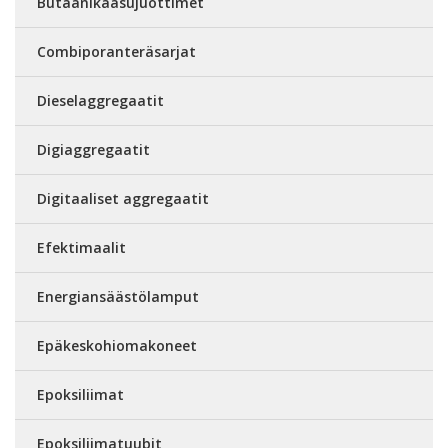
Butaanikaasujuottimet
Combiporanteräsarjat
Dieselaggregaatit
Digiaggregaatit
Digitaaliset aggregaatit
Efektimaalit
Energiansäästölamput
Epäkeskohiomakoneet
Epoksiliimat
Epoksiliimatuubit