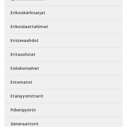
Erikoiskärkisarjat
Erikoislaattaliimat
Eristevaahdot
Eritasolistat
Esilukonsalvat
Estomatot
Etäisyysmittarit
Fiiberipyöröt
Generaattorit