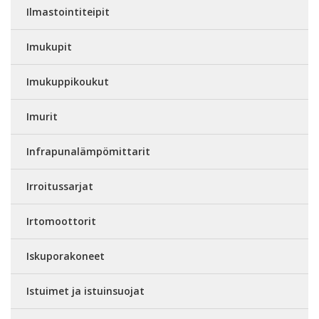
Ilmastointiteipit
Imukupit
Imukuppikoukut
Imurit
Infrapunalämpömittarit
Irroitussarjat
Irtomoottorit
Iskuporakoneet
Istuimet ja istuinsuojat