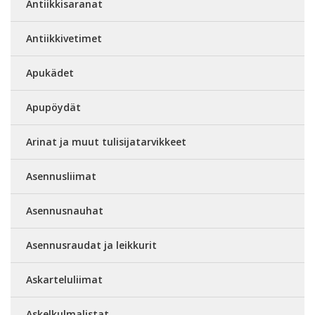
Antiikkisaranat
Antiikkivetimet
Apukädet
Apupöydät
Arinat ja muut tulisijatarvikkeet
Asennusliimat
Asennusnauhat
Asennusraudat ja leikkurit
Askarteluliimat
Askelkulmalistat