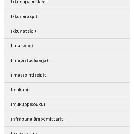
Ikkunapainikkeet
Ikkunaraspit
Ikkunateipit
Ilmaisimet
Ilmapistoolisarjat
Ilmastointiteipit
Imukupit
Imukuppikoukut
Infrapunalämpömittarit
Irroitussarjat