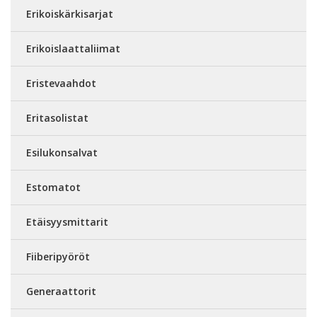
Erikoiskärkisarjat
Erikoislaattaliimat
Eristevaahdot
Eritasolistat
Esilukonsalvat
Estomatot
Etäisyysmittarit
Fiiberipyöröt
Generaattorit