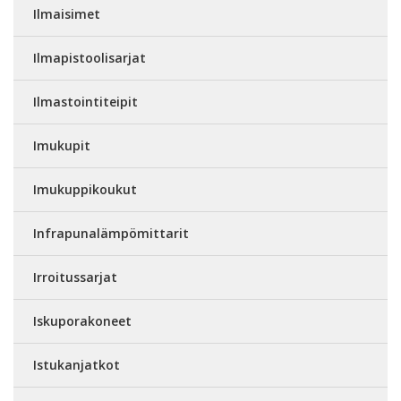
Ilmaisimet
Ilmapistoolisarjat
Ilmastointiteipit
Imukupit
Imukuppikoukut
Infrapunalämpömittarit
Irroitussarjat
Iskuporakoneet
Istukanjatkot