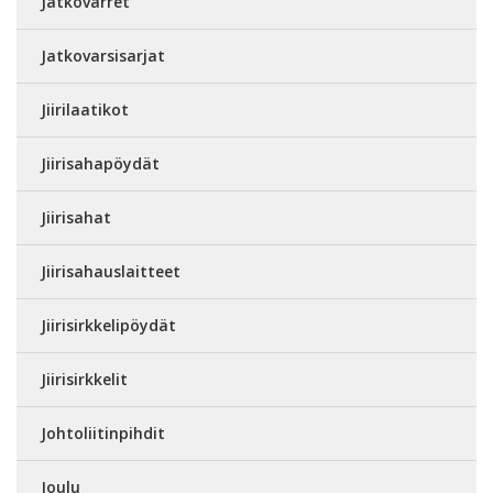
Jatkovarret
Jatkovarsisarjat
Jiirilaatikot
Jiirisahapöydät
Jiirisahat
Jiirisahauslaitteet
Jiirisirkkelipöydät
Jiirisirkkelit
Johtoliitinpihdit
Joulu