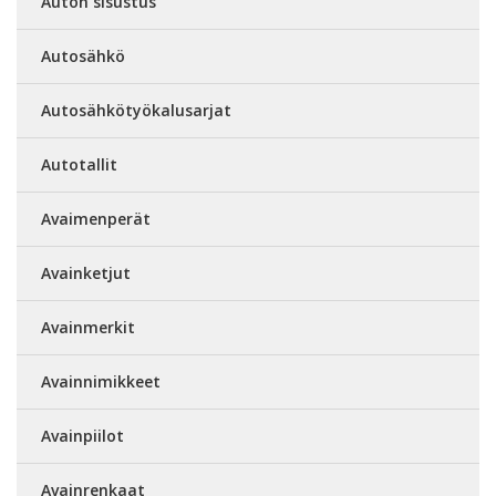
Auton sisustus
Autosähkö
Autosähkötyökalusarjat
Autotallit
Avaimenperät
Avainketjut
Avainmerkit
Avainnimikkeet
Avainpiilot
Avainrenkaat