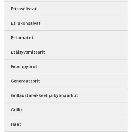
Eritasolistat
Esilukonsalvat
Estomatot
Etäisyysmittarit
Fiiberipyöröt
Generaattorit
Grillaustarvikkeet ja kylmäarkut
Grillit
Haat