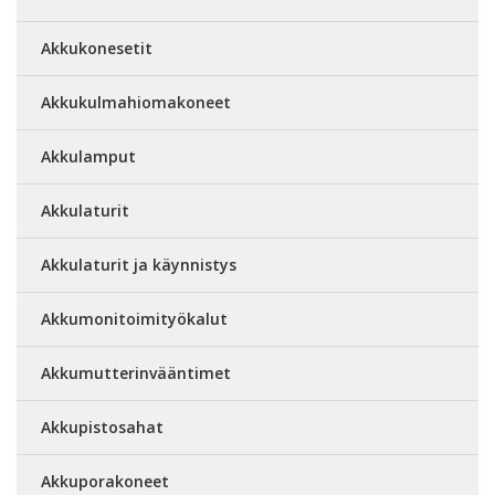
Akkukonesetit
Akkukulmahiomakoneet
Akkulamput
Akkulaturit
Akkulaturit ja käynnistys
Akkumonitoimityökalut
Akkumutterinvääntimet
Akkupistosahat
Akkuporakoneet