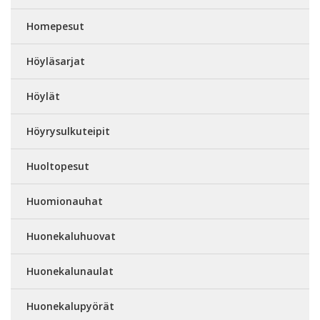
Homepesut
Höyläsarjat
Höylät
Höyrysulkuteipit
Huoltopesut
Huomionauhat
Huonekaluhuovat
Huonekalunaulat
Huonekalupyörät