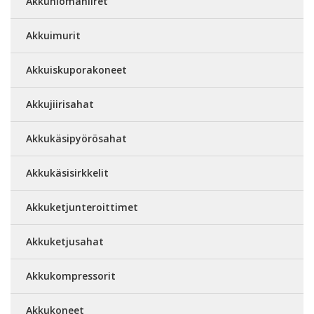
Akkuhiomahiiret
Akkuimurit
Akkuiskuporakoneet
Akkujiirisahat
Akkukäsipyörösahat
Akkukäsisirkkelit
Akkuketjunteroittimet
Akkuketjusahat
Akkukompressorit
Akkukoneet