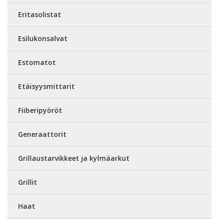
Eritasolistat
Esilukonsalvat
Estomatot
Etäisyysmittarit
Fiiberipyöröt
Generaattorit
Grillaustarvikkeet ja kylmäarkut
Grillit
Haat