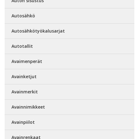
Auton sisustus
Autosähkö
Autosähkötyökalusarjat
Autotallit
Avaimenperät
Avainketjut
Avainmerkit
Avainnimikkeet
Avainpiilot
Avainrenkaat