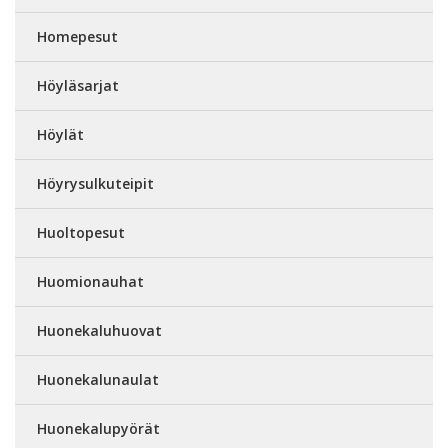
Homepesut
Höyläsarjat
Höylät
Höyrysulkuteipit
Huoltopesut
Huomionauhat
Huonekaluhuovat
Huonekalunaulat
Huonekalupyörät