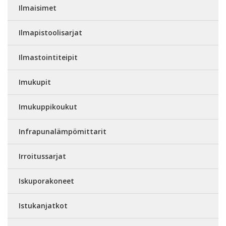
Ilmaisimet
Ilmapistoolisarjat
Ilmastointiteipit
Imukupit
Imukuppikoukut
Infrapunalämpömittarit
Irroitussarjat
Iskuporakoneet
Istukanjatkot