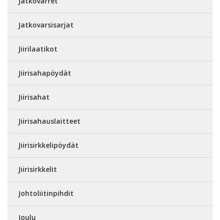
Jatkovarret
Jatkovarsisarjat
Jiirilaatikot
Jiirisahapöydät
Jiirisahat
Jiirisahauslaitteet
Jiirisirkkelipöydät
Jiirisirkkelit
Johtoliitinpihdit
Joulu