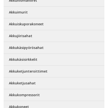
Akkuhiomahiiret
Akkuimurit
Akkuiskuporakoneet
Akkujiirisahat
Akkukäsipyörösahat
Akkukäsisirkkelit
Akkuketjunteroittimet
Akkuketjusahat
Akkukompressorit
Akkukoneet