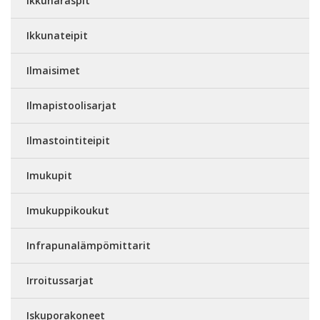
Ikkunaraspit
Ikkunateipit
Ilmaisimet
Ilmapistoolisarjat
Ilmastointiteipit
Imukupit
Imukuppikoukut
Infrapunalämpömittarit
Irroitussarjat
Iskuporakoneet