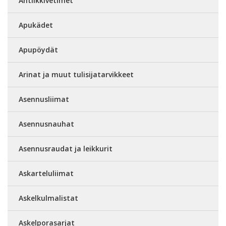
Antiikkivetimet
Apukädet
Apupöydät
Arinat ja muut tulisijatarvikkeet
Asennusliimat
Asennusnauhat
Asennusraudat ja leikkurit
Askarteluliimat
Askelkulmalistat
Askelporasarjat