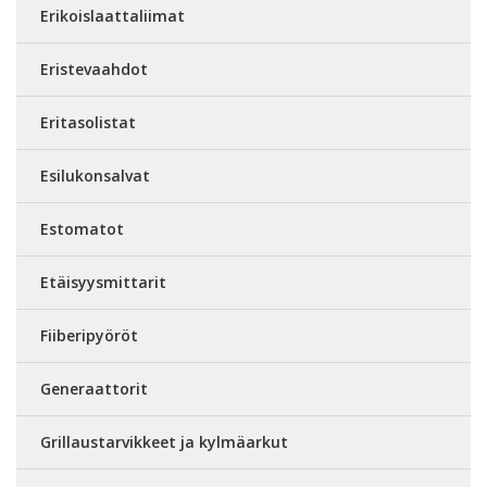
Erikoislaattaliimat
Eristevaahdot
Eritasolistat
Esilukonsalvat
Estomatot
Etäisyysmittarit
Fiiberipyöröt
Generaattorit
Grillaustarvikkeet ja kylmäarkut