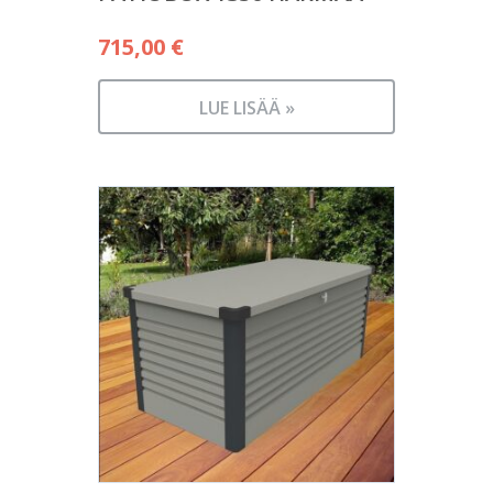
715,00
€
LUE LISÄÄ »