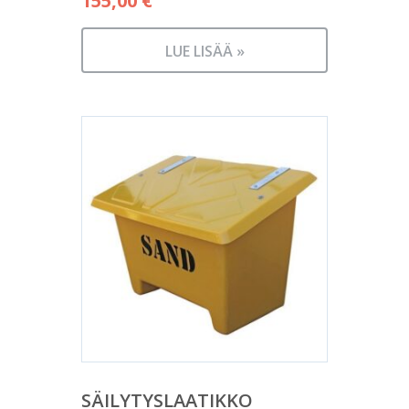
155,00
€
LUE LISÄÄ »
SÄILYTYSLAATIKKO