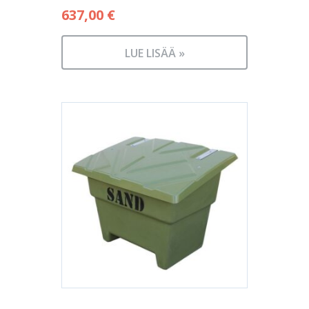
637,00
€
LUE LISÄÄ »