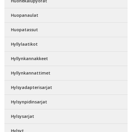
Huonekalupyörät
Huopanaulat
Huopatassut
Hyllylaatikot
Hyllynkannakkeet
Hyllynkannattimet
Hylsyadapterisarjat
Hylsynpidinsarjat
Hylsysarjat
Hylsyt