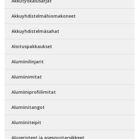
Akkutyökalusarjat
Akkuyhdistelmähiomakoneet
Akkuyhdistelmäsahat
Aloituspakkaukset
Alumiinilinjarit
Alumiinimitat
Alumiiniprofiilimitat
Alumiinitangot
Alumiiniteipit
Aluseristeet ja asennustarvikkeet