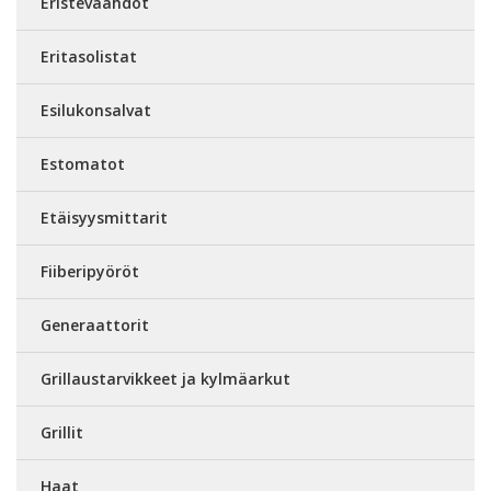
Eristevaahdot
Eritasolistat
Esilukonsalvat
Estomatot
Etäisyysmittarit
Fiiberipyöröt
Generaattorit
Grillaustarvikkeet ja kylmäarkut
Grillit
Haat