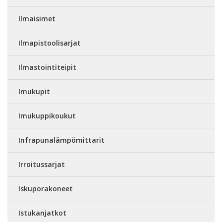
Ilmaisimet
Ilmapistoolisarjat
Ilmastointiteipit
Imukupit
Imukuppikoukut
Infrapunalämpömittarit
Irroitussarjat
Iskuporakoneet
Istukanjatkot