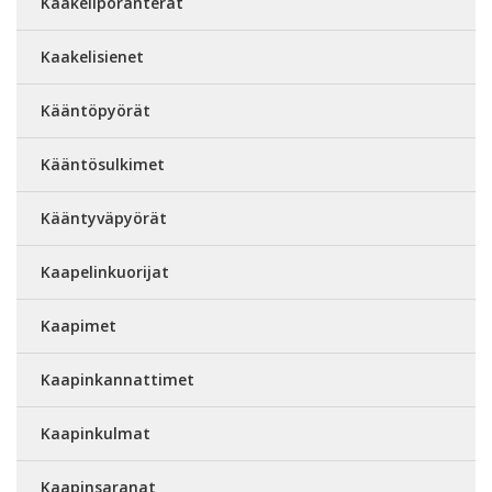
Kaakeliporanterät
Kaakelisienet
Kääntöpyörät
Kääntösulkimet
Kääntyväpyörät
Kaapelinkuorijat
Kaapimet
Kaapinkannattimet
Kaapinkulmat
Kaapinsaranat