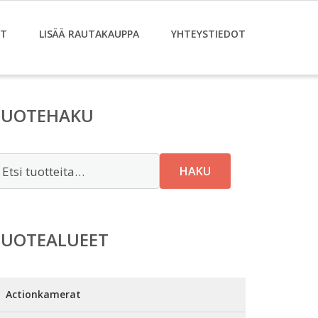
ET
LISÄÄ RAUTAKAUPPA
YHTEYSTIEDOT
TUOTEHAKU
tsi:
HAKU
TUOTEALUEET
Actionkamerat