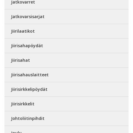
Jatkovarret
Jatkovarsisarjat
Jiirilaatikot
Jiirisahapöydät
Jiirisahat
Jiirisahauslaitteet
Jiirisirkkelipöydät
Jiirisirkkelit
Johtoliitinpihdit
Joulu