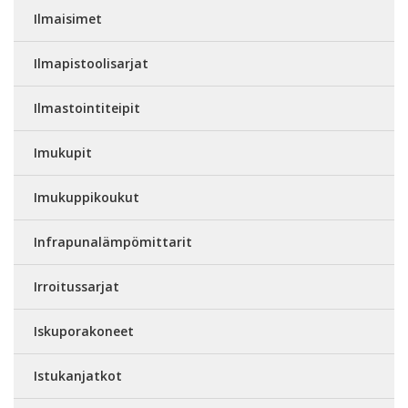
Ilmaisimet
Ilmapistoolisarjat
Ilmastointiteipit
Imukupit
Imukuppikoukut
Infrapunalämpömittarit
Irroitussarjat
Iskuporakoneet
Istukanjatkot