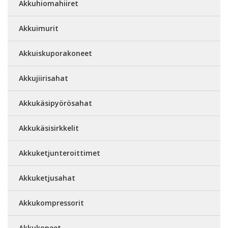
Akkuhiomahiiret
Akkuimurit
Akkuiskuporakoneet
Akkujiirisahat
Akkukäsipyörösahat
Akkukäsisirkkelit
Akkuketjunteroittimet
Akkuketjusahat
Akkukompressorit
Akkukoneet