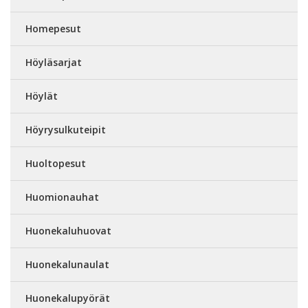
Homepesut
Höyläsarjat
Höylät
Höyrysulkuteipit
Huoltopesut
Huomionauhat
Huonekaluhuovat
Huonekalunaulat
Huonekalupyörät