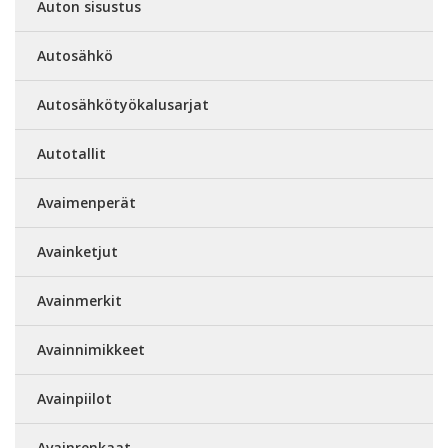
Auton sisustus
Autosähkö
Autosähkötyökalusarjat
Autotallit
Avaimenperät
Avainketjut
Avainmerkit
Avainnimikkeet
Avainpiilot
Avainrenkaat