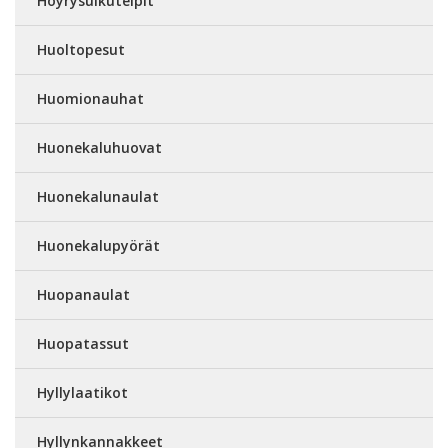
Höyrysulkuteipit
Huoltopesut
Huomionauhat
Huonekaluhuovat
Huonekalunaulat
Huonekalupyörät
Huopanaulat
Huopatassut
Hyllylaatikot
Hyllynkannakkeet