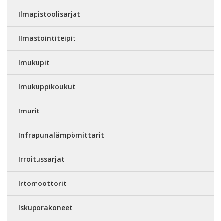
Ilmapistoolisarjat
Ilmastointiteipit
Imukupit
Imukuppikoukut
Imurit
Infrapunalämpömittarit
Irroitussarjat
Irtomoottorit
Iskuporakoneet