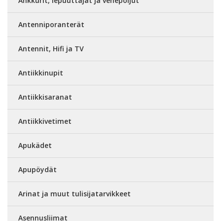
Ankkurit, lepuuttajat ja venepoijut
Antenniporanterät
Antennit, Hifi ja TV
Antiikkinupit
Antiikkisaranat
Antiikkivetimet
Apukädet
Apupöydät
Arinat ja muut tulisijatarvikkeet
Asennusliimat