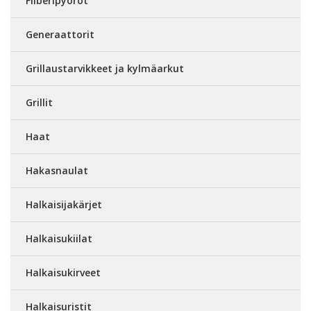
Fiiberipyöröt
Generaattorit
Grillaustarvikkeet ja kylmäarkut
Grillit
Haat
Hakasnaulat
Halkaisijakärjet
Halkaisukiilat
Halkaisukirveet
Halkaisuristit