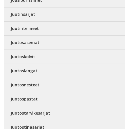
Jousipuristimet
Juotinsarjat
Juotintelineet
Juotosasemat
Juotoskolvit
Juotoslangat
Juotosnesteet
Juotospastat
Juotostarvikesarjat
Juotostinasarjat