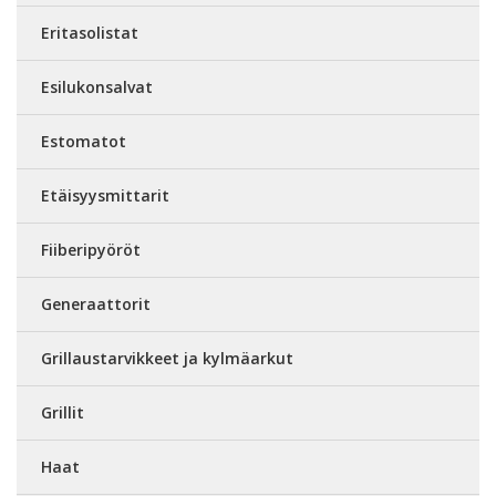
Eritasolistat
Esilukonsalvat
Estomatot
Etäisyysmittarit
Fiiberipyöröt
Generaattorit
Grillaustarvikkeet ja kylmäarkut
Grillit
Haat