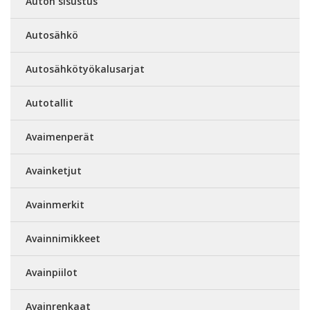
Auton sisustus
Autosähkö
Autosähkötyökalusarjat
Autotallit
Avaimenperät
Avainketjut
Avainmerkit
Avainnimikkeet
Avainpiilot
Avainrenkaat