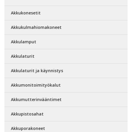
Akkukonesetit
Akkukulmahiomakoneet
Akkulamput
Akkulaturit
Akkulaturit ja käynnistys
Akkumonitoimityökalut
Akkumutterinvääntimet
Akkupistosahat
Akkuporakoneet