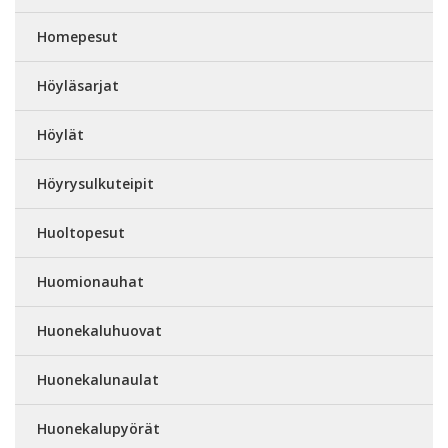
Homepesut
Höyläsarjat
Höylät
Höyrysulkuteipit
Huoltopesut
Huomionauhat
Huonekaluhuovat
Huonekalunaulat
Huonekalupyörät