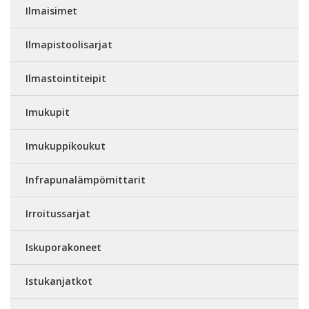
Ilmaisimet
Ilmapistoolisarjat
Ilmastointiteipit
Imukupit
Imukuppikoukut
Infrapunalämpömittarit
Irroitussarjat
Iskuporakoneet
Istukanjatkot