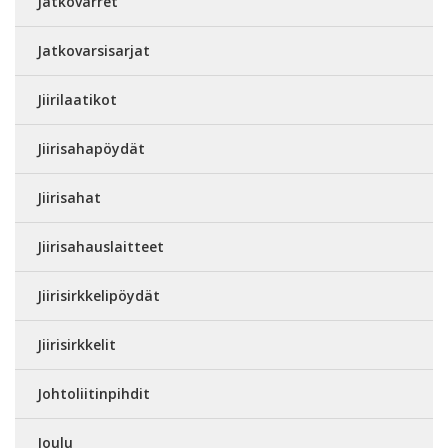
Jatkovarret
Jatkovarsisarjat
Jiirilaatikot
Jiirisahapöydät
Jiirisahat
Jiirisahauslaitteet
Jiirisirkkelipöydät
Jiirisirkkelit
Johtoliitinpihdit
Joulu