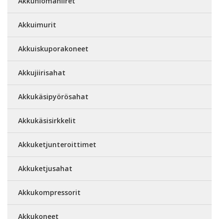
Akkuhiomahiiret
Akkuimurit
Akkuiskuporakoneet
Akkujiirisahat
Akkukäsipyörösahat
Akkukäsisirkkelit
Akkuketjunteroittimet
Akkuketjusahat
Akkukompressorit
Akkukoneet