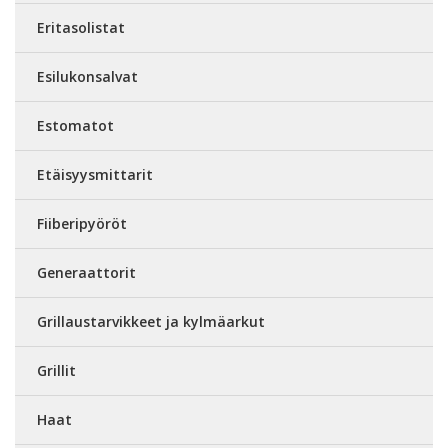
Eritasolistat
Esilukonsalvat
Estomatot
Etäisyysmittarit
Fiiberipyöröt
Generaattorit
Grillaustarvikkeet ja kylmäarkut
Grillit
Haat