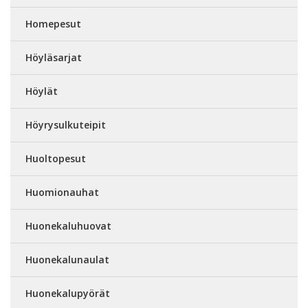
Homepesut
Höyläsarjat
Höylät
Höyrysulkuteipit
Huoltopesut
Huomionauhat
Huonekaluhuovat
Huonekalunaulat
Huonekalupyörät