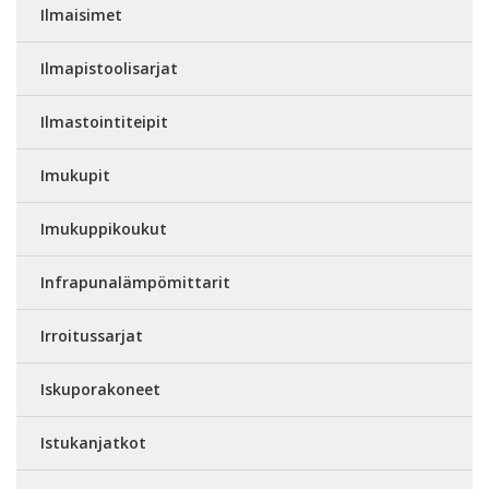
Ilmaisimet
Ilmapistoolisarjat
Ilmastointiteipit
Imukupit
Imukuppikoukut
Infrapunalämpömittarit
Irroitussarjat
Iskuporakoneet
Istukanjatkot