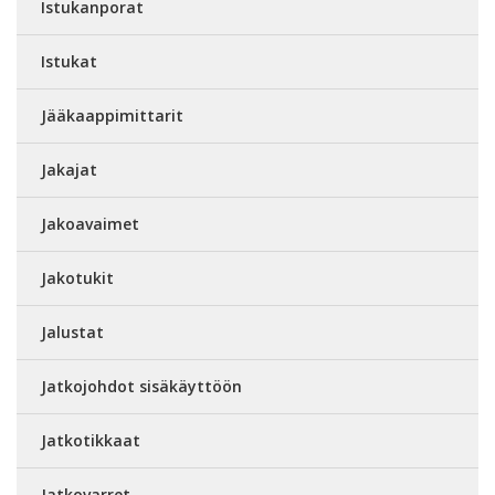
Istukanporat
Istukat
Jääkaappimittarit
Jakajat
Jakoavaimet
Jakotukit
Jalustat
Jatkojohdot sisäkäyttöön
Jatkotikkaat
Jatkovarret