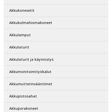
Akkukonesetit
Akkukulmahiomakoneet
Akkulamput
Akkulaturit
Akkulaturit ja käynnistys
Akkumonitoimityökalut
Akkumutterinvääntimet
Akkupistosahat
Akkuporakoneet