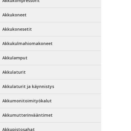
Akkukompressorit
Akkukoneet
Akkukonesetit
Akkukulmahiomakoneet
Akkulamput
Akkulaturit
Akkulaturit ja käynnistys
Akkumonitoimityökalut
Akkumutterinvääntimet
Akkupistosahat