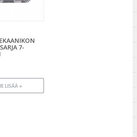
EKAANIKON
SARJA 7-
N
UE LISÄÄ »