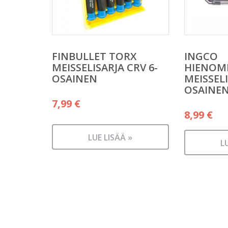
FINBULLET TORX
INGCO
MEISSELISARJA CRV 6-
HIENOM
OSAINEN
MEISSELI
OSAINE
7,99
€
8,99
€
LUE LISÄÄ »
L