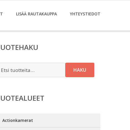
ET
LISÄÄ RAUTAKAUPPA
YHTEYSTIEDOT
TUOTEHAKU
tsi:
HAKU
TUOTEALUEET
Actionkamerat