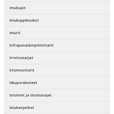
Imukupit
Imukuppikoukut
Imurit
Infrapunalämpömittarit
Irroitussarjat
Irtomoottorit
Iskuporakoneet
Istuimet ja istuinsuojat
Istukanjatkot