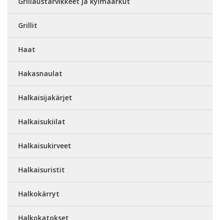
Grillaustarvikkeet ja kylmäarkut
Grillit
Haat
Hakasnaulat
Halkaisijakärjet
Halkaisukiilat
Halkaisukirveet
Halkaisuristit
Halkokärryt
Halkokatokset