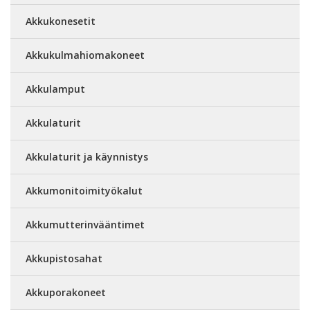
Akkukonesetit
Akkukulmahiomakoneet
Akkulamput
Akkulaturit
Akkulaturit ja käynnistys
Akkumonitoimityökalut
Akkumutterinvääntimet
Akkupistosahat
Akkuporakoneet