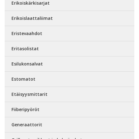
Erikoiskärkisarjat
Erikoislaattaliimat
Eristevaahdot
Eritasolistat
Esilukonsalvat
Estomatot
Etäisyysmittarit
Fiiberipyöröt
Generaattorit