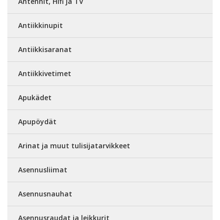
Antennit, Hifi ja TV
Antiikkinupit
Antiikkisaranat
Antiikkivetimet
Apukädet
Apupöydät
Arinat ja muut tulisijatarvikkeet
Asennusliimat
Asennusnauhat
Asennusraudat ja leikkurit