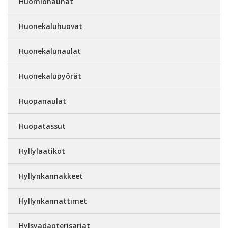
Huomionauhat
Huonekaluhuovat
Huonekalunaulat
Huonekalupyörät
Huopanaulat
Huopatassut
Hyllylaatikot
Hyllynkannakkeet
Hyllynkannattimet
Hylsyadapterisarjat