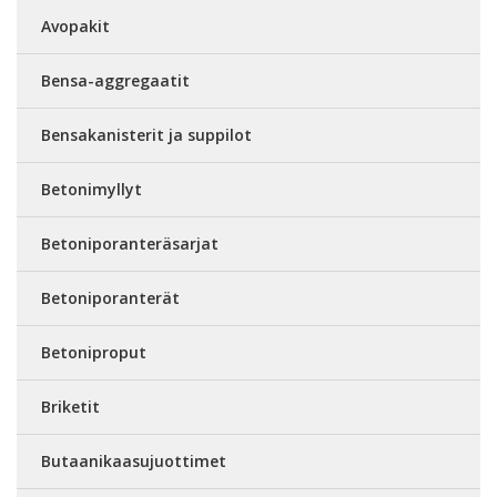
Avopakit
Bensa-aggregaatit
Bensakanisterit ja suppilot
Betonimyllyt
Betoniporanteräsarjat
Betoniporanterät
Betoniproput
Briketit
Butaanikaasujuottimet