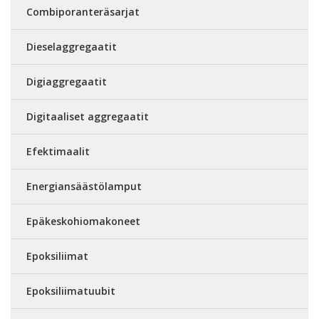
Combiporanteräsarjat
Dieselaggregaatit
Digiaggregaatit
Digitaaliset aggregaatit
Efektimaalit
Energiansäästölamput
Epäkeskohiomakoneet
Epoksiliimat
Epoksiliimatuubit