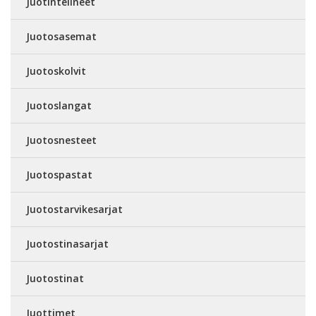
Juotintelineet
Juotosasemat
Juotoskolvit
Juotoslangat
Juotosnesteet
Juotospastat
Juotostarvikesarjat
Juotostinasarjat
Juotostinat
Juottimet