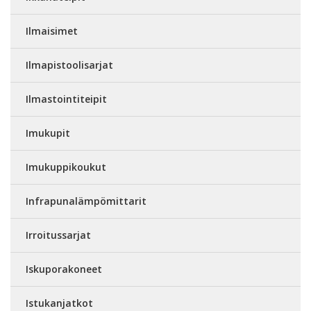
Ilmaisimet
Ilmapistoolisarjat
Ilmastointiteipit
Imukupit
Imukuppikoukut
Infrapunalämpömittarit
Irroitussarjat
Iskuporakoneet
Istukanjatkot