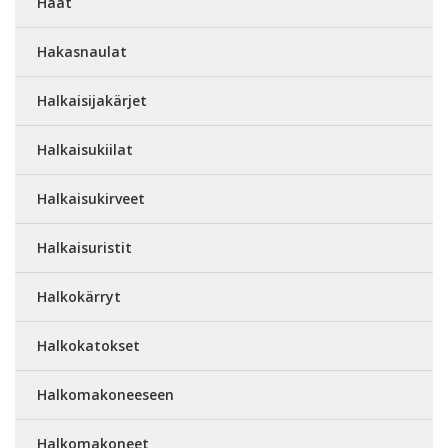
Haat
Hakasnaulat
Halkaisijakärjet
Halkaisukiilat
Halkaisukirveet
Halkaisuristit
Halkokärryt
Halkokatokset
Halkomakoneeseen
Halkomakoneet