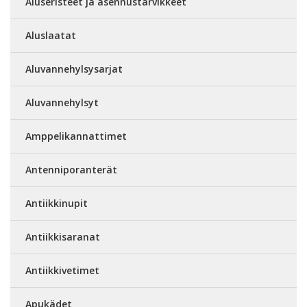
Aluseristeet ja asennustarvikkeet
Aluslaatat
Aluvannehylsysarjat
Aluvannehylsyt
Amppelikannattimet
Antenniporanterät
Antiikkinupit
Antiikkisaranat
Antiikkivetimet
Apukädet