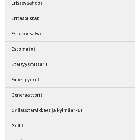
Eristevaahdot
Eritasolistat
Esilukonsalvat
Estomatot
Etäisyysmittarit
Fiiberipyöröt
Generaattorit
Grillaustarvikkeet ja kylmäarkut
Grillit