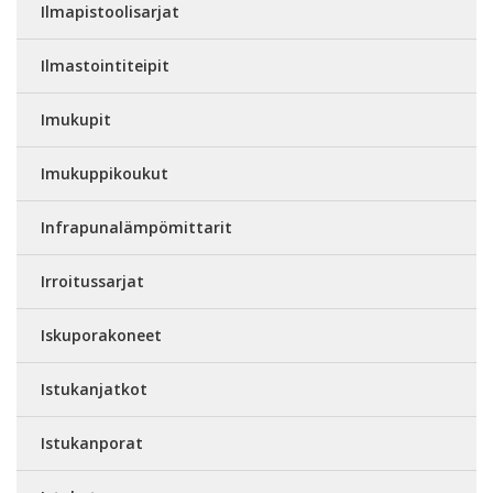
Ilmapistoolisarjat
Ilmastointiteipit
Imukupit
Imukuppikoukut
Infrapunalämpömittarit
Irroitussarjat
Iskuporakoneet
Istukanjatkot
Istukanporat