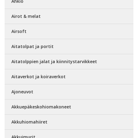
Ahkio
Airot & melat
Airsoft
Aitatolpat ja portit
Aitatolppien jalat ja kiinnitystarvikkeet
Aitaverkot ja koiraverkot
Ajoneuvot
Akkuepäkeskohiomakoneet
Akkuhiomahiiret
Akkuimurit