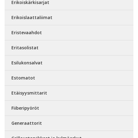
Erikoiskärkisarjat
Erikoislaattaliimat
Eristevaahdot
Eritasolistat
Esilukonsalvat
Estomatot
Etäisyysmittarit
Fiiberipyöröt
Generaattorit