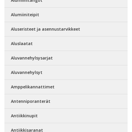
Alumiinitangot
Alumiiniteipit
Aluseristeet ja asennustarvikkeet
Aluslaatat
Aluvannehylsysarjat
Aluvannehylsyt
Amppelikannattimet
Antenniporanterät
Antiikkinupit
Antiikkisaranat