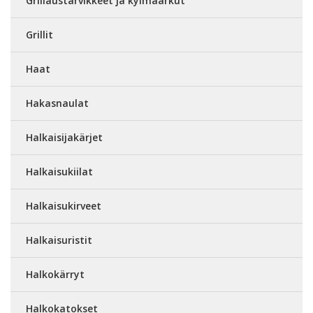
Grillaustarvikkeet ja kylmäarkut
Grillit
Haat
Hakasnaulat
Halkaisijakärjet
Halkaisukiilat
Halkaisukirveet
Halkaisuristit
Halkokärryt
Halkokatokset