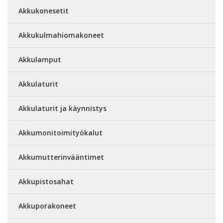
Akkukonesetit
Akkukulmahiomakoneet
Akkulamput
Akkulaturit
Akkulaturit ja käynnistys
Akkumonitoimityökalut
Akkumutterinvääntimet
Akkupistosahat
Akkuporakoneet