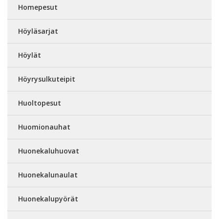
Homepesut
Höyläsarjat
Höylät
Höyrysulkuteipit
Huoltopesut
Huomionauhat
Huonekaluhuovat
Huonekalunaulat
Huonekalupyörät