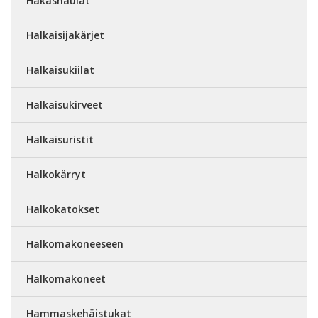
Hakasnaulat
Halkaisijakärjet
Halkaisukiilat
Halkaisukirveet
Halkaisuristit
Halkokärryt
Halkokatokset
Halkomakoneeseen
Halkomakoneet
Hammaskehäistukat