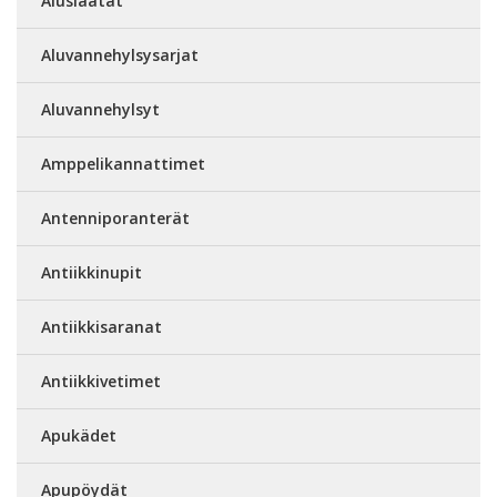
Aluslaatat
Aluvannehylsysarjat
Aluvannehylsyt
Amppelikannattimet
Antenniporanterät
Antiikkinupit
Antiikkisaranat
Antiikkivetimet
Apukädet
Apupöydät