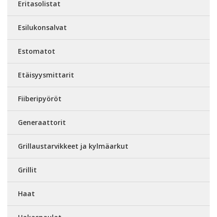
Eritasolistat
Esilukonsalvat
Estomatot
Etäisyysmittarit
Fiiberipyöröt
Generaattorit
Grillaustarvikkeet ja kylmäarkut
Grillit
Haat