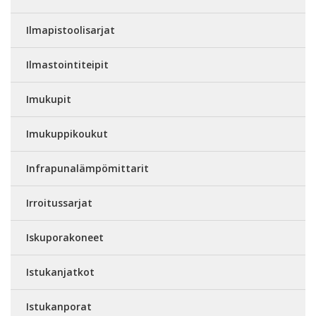
Ilmapistoolisarjat
Ilmastointiteipit
Imukupit
Imukuppikoukut
Infrapunalämpömittarit
Irroitussarjat
Iskuporakoneet
Istukanjatkot
Istukanporat