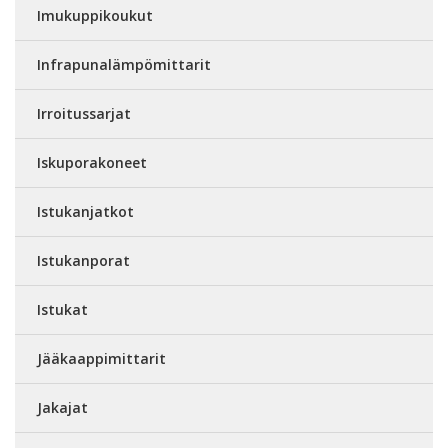
Imukuppikoukut
Infrapunalämpömittarit
Irroitussarjat
Iskuporakoneet
Istukanjatkot
Istukanporat
Istukat
Jääkaappimittarit
Jakajat