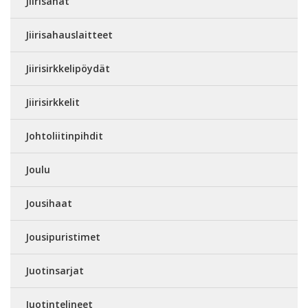
Jiirisahat
Jiirisahauslaitteet
Jiirisirkkelipöydät
Jiirisirkkelit
Johtoliitinpihdit
Joulu
Jousihaat
Jousipuristimet
Juotinsarjat
Juotintelineet