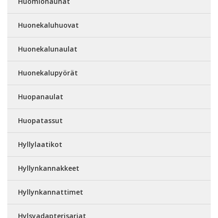
Huomionauhat
Huonekaluhuovat
Huonekalunaulat
Huonekalupyörät
Huopanaulat
Huopatassut
Hyllylaatikot
Hyllynkannakkeet
Hyllynkannattimet
Hylsyadapterisarjat