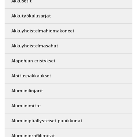
Akkusetit
Akkutyökalusarjat
Akkuyhdistelmähiomakoneet
Akkuyhdistelmäsahat
Alapohjan eristykset
Aloituspakkaukset
Alumiinilinjarit
Alumiinimitat
Alumiinipäällysteiset puuikkunat
Alumiiniprofiilimitat