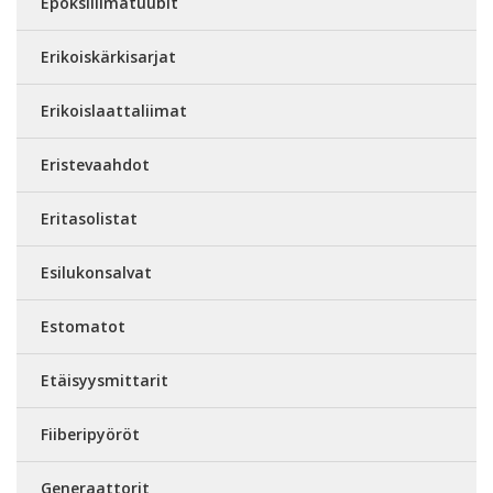
Epoksiliimatuubit
Erikoiskärkisarjat
Erikoislaattaliimat
Eristevaahdot
Eritasolistat
Esilukonsalvat
Estomatot
Etäisyysmittarit
Fiiberipyöröt
Generaattorit