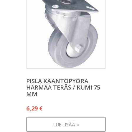
PISLA KÄÄNTÖPYÖRÄ
HARMAA TERÄS / KUMI 75
MM
6,29
€
LUE LISÄÄ »