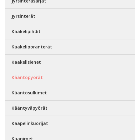
Jyrsinteräsarjat
Jyrsinterät
Kaakelipihdit
Kaakeliporanterät
Kaakelisienet
Kääntöpyörät
Kääntösulkimet
Kääntyväpyörät
Kaapelinkuorijat
Kaapimet