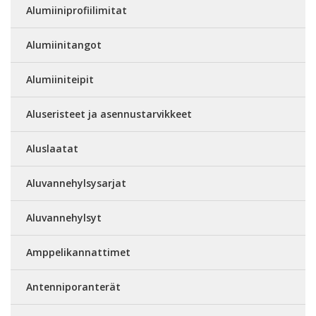
Alumiiniprofiilimitat
Alumiinitangot
Alumiiniteipit
Aluseristeet ja asennustarvikkeet
Aluslaatat
Aluvannehylsysarjat
Aluvannehylsyt
Amppelikannattimet
Antenniporanterät