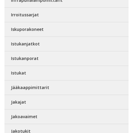
Infrapunalämpömittarit
Irroitussarjat
Iskuporakoneet
Istukanjatkot
Istukanporat
Istukat
Jääkaappimittarit
Jakajat
Jakoavaimet
Jakotukit