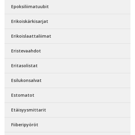
Epoksiliimatuubit
Erikoiskärkisarjat
Erikoislaattaliimat
Eristevaahdot
Eritasolistat
Esilukonsalvat
Estomatot
Etäisyysmittarit
Fiiberipyöröt