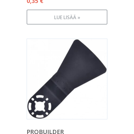
0,35
€
LUE LISÄÄ »
PROBUILDER