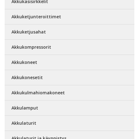
Akkukäsisirkkelit
Akkuketjunteroittimet
Akkuketjusahat
Akkukompressorit
Akkukoneet
Akkukonesetit
Akkukulmahiomakoneet
Akkulamput
Akkulaturit
Akkulaturit ja käynnistys