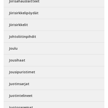
Jiirisahauslaitteet
Jiirisirkkelipöydät
Jiirisirkkelit
Johtoliitinpihdit
Joulu
Jousihaat
Jousipuristimet
Juotinsarjat
Juotintelineet
Juotosasemat