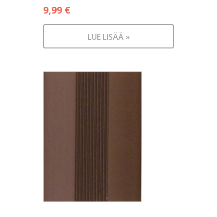
9,99
€
LUE LISÄÄ »