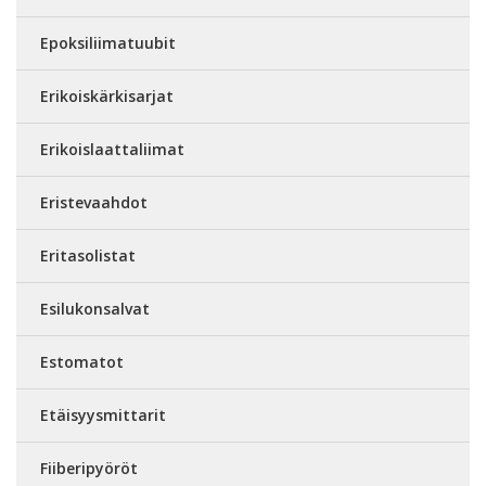
Epoksiliimatuubit
Erikoiskärkisarjat
Erikoislaattaliimat
Eristevaahdot
Eritasolistat
Esilukonsalvat
Estomatot
Etäisyysmittarit
Fiiberipyöröt