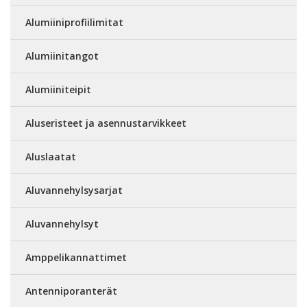
Alumiiniprofiilimitat
Alumiinitangot
Alumiiniteipit
Aluseristeet ja asennustarvikkeet
Aluslaatat
Aluvannehylsysarjat
Aluvannehylsyt
Amppelikannattimet
Antenniporanterät