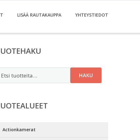
ET
LISÄÄ RAUTAKAUPPA
YHTEYSTIEDOT
TUOTEHAKU
tsi:
HAKU
TUOTEALUEET
Actionkamerat