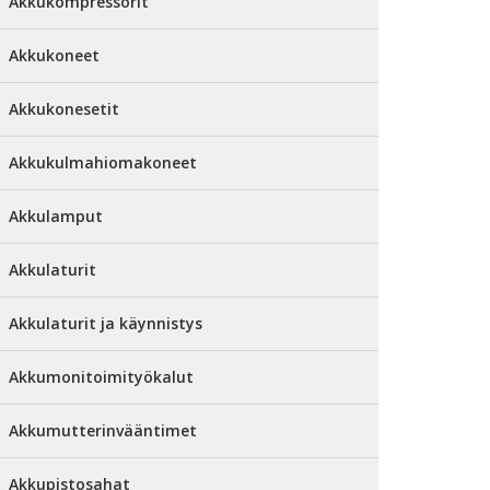
Akkukompressorit
Akkukoneet
Akkukonesetit
Akkukulmahiomakoneet
Akkulamput
Akkulaturit
Akkulaturit ja käynnistys
Akkumonitoimityökalut
Akkumutterinvääntimet
Akkupistosahat