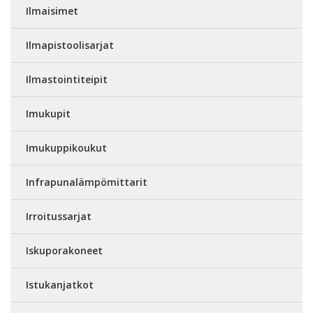
Ilmaisimet
Ilmapistoolisarjat
Ilmastointiteipit
Imukupit
Imukuppikoukut
Infrapunalämpömittarit
Irroitussarjat
Iskuporakoneet
Istukanjatkot