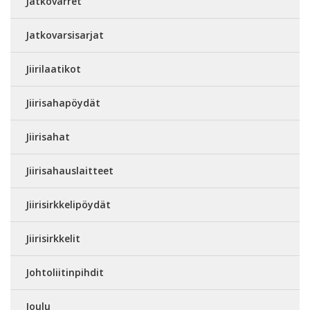
Jatkovarret
Jatkovarsisarjat
Jiirilaatikot
Jiirisahapöydät
Jiirisahat
Jiirisahauslaitteet
Jiirisirkkelipöydät
Jiirisirkkelit
Johtoliitinpihdit
Joulu