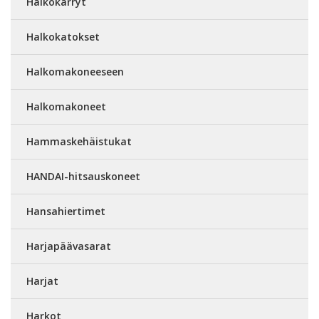
Halkokärryt
Halkokatokset
Halkomakoneeseen
Halkomakoneet
Hammaskehäistukat
HANDAI-hitsauskoneet
Hansahiertimet
Harjapäävasarat
Harjat
Harkot