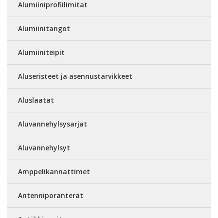
Alumiiniprofiilimitat
Alumiinitangot
Alumiiniteipit
Aluseristeet ja asennustarvikkeet
Aluslaatat
Aluvannehylsysarjat
Aluvannehylsyt
Amppelikannattimet
Antenniporanterät