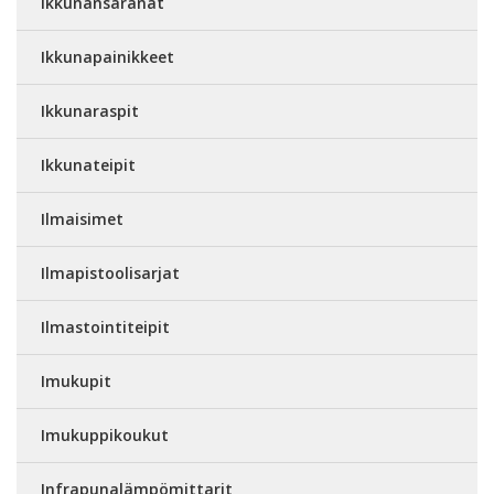
Ikkunansaranat
Ikkunapainikkeet
Ikkunaraspit
Ikkunateipit
Ilmaisimet
Ilmapistoolisarjat
Ilmastointiteipit
Imukupit
Imukuppikoukut
Infrapunalämpömittarit