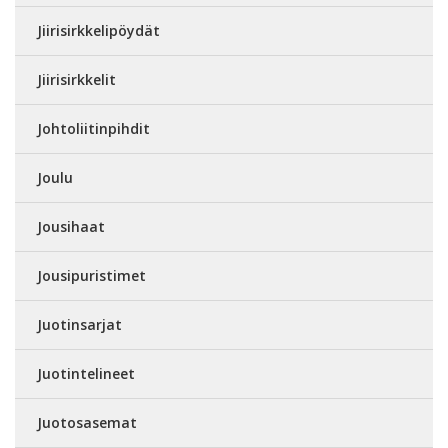
Jiirisirkkelipöydät
Jiirisirkkelit
Johtoliitinpihdit
Joulu
Jousihaat
Jousipuristimet
Juotinsarjat
Juotintelineet
Juotosasemat