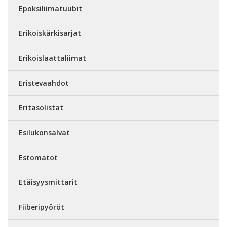
Epoksiliimatuubit
Erikoiskärkisarjat
Erikoislaattaliimat
Eristevaahdot
Eritasolistat
Esilukonsalvat
Estomatot
Etäisyysmittarit
Fiiberipyöröt