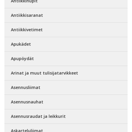
Antiikkinupit
Antiikkisaranat
Antiikkivetimet
Apukädet
Apupöydät
Arinat ja muut tulisijatarvikkeet
Asennusliimat
Asennusnauhat
Asennusraudat ja leikkurit
Askarteluliimat