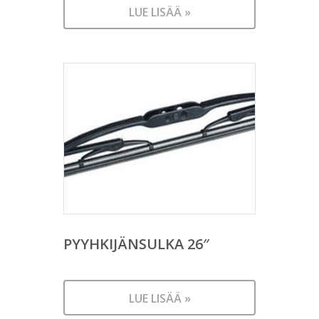
LUE LISÄÄ »
PYYHKIJÄNSULKA 26″
LUE LISÄÄ »