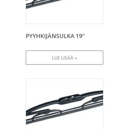
PYYHKIJÄNSULKA 19″
LUE LISÄÄ »