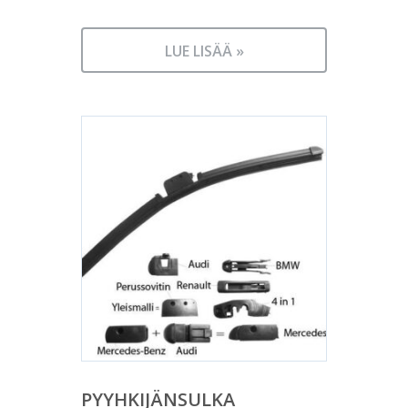
LUE LISÄÄ »
PYYHKIJÄNSULKA