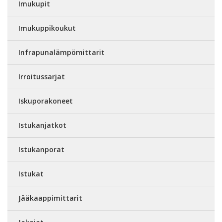
Imukupit
Imukuppikoukut
Infrapunalämpömittarit
Irroitussarjat
Iskuporakoneet
Istukanjatkot
Istukanporat
Istukat
Jääkaappimittarit