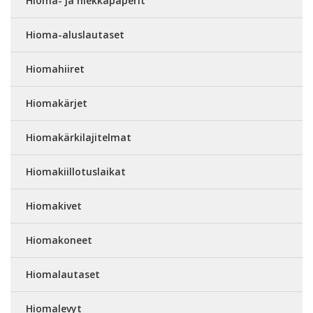
Hioma- ja hiekkapaperit
Hioma-aluslautaset
Hiomahiiret
Hiomakärjet
Hiomakärkilajitelmat
Hiomakiillotuslaikat
Hiomakivet
Hiomakoneet
Hiomalautaset
Hiomalevyt