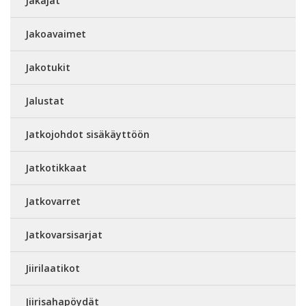
Jakajat
Jakoavaimet
Jakotukit
Jalustat
Jatkojohdot sisäkäyttöön
Jatkotikkaat
Jatkovarret
Jatkovarsisarjat
Jiirilaatikot
Jiirisahapöydät