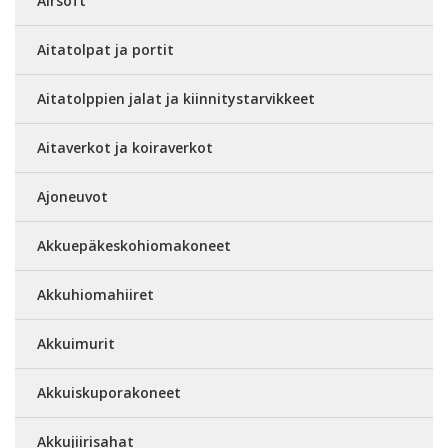
Airsoft
Aitatolpat ja portit
Aitatolppien jalat ja kiinnitystarvikkeet
Aitaverkot ja koiraverkot
Ajoneuvot
Akkuepäkeskohiomakoneet
Akkuhiomahiiret
Akkuimurit
Akkuiskuporakoneet
Akkujiirisahat