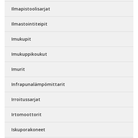
Ilmapistoolisarjat
Ilmastointiteipit
Imukupit
Imukuppikoukut
Imurit
Infrapunalämpömittarit
Irroitussarjat
Irtomoottorit
Iskuporakoneet