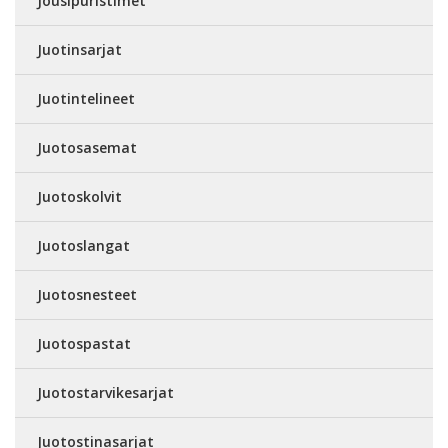
Jousipuristimet
Juotinsarjat
Juotintelineet
Juotosasemat
Juotoskolvit
Juotoslangat
Juotosnesteet
Juotospastat
Juotostarvikesarjat
Juotostinasarjat