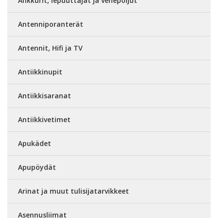
Ankkurit, lepuuttajat ja venepoijut
Antenniporanterät
Antennit, Hifi ja TV
Antiikkinupit
Antiikkisaranat
Antiikkivetimet
Apukädet
Apupöydät
Arinat ja muut tulisijatarvikkeet
Asennusliimat