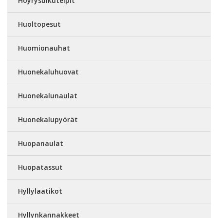
Höyrysulkuteipit
Huoltopesut
Huomionauhat
Huonekaluhuovat
Huonekalunaulat
Huonekalupyörät
Huopanaulat
Huopatassut
Hyllylaatikot
Hyllynkannakkeet