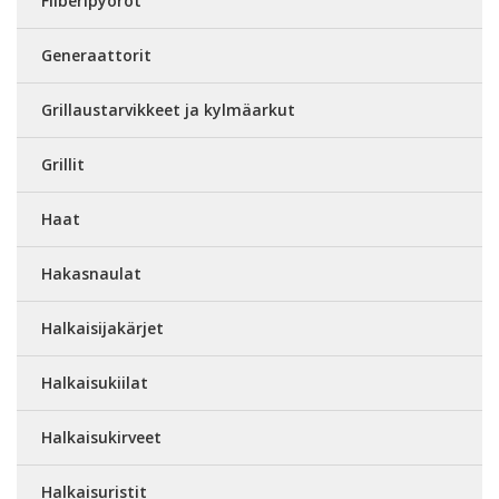
Fiiberipyöröt
Generaattorit
Grillaustarvikkeet ja kylmäarkut
Grillit
Haat
Hakasnaulat
Halkaisijakärjet
Halkaisukiilat
Halkaisukirveet
Halkaisuristit