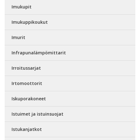
Imukupit
Imukuppikoukut
Imurit
Infrapunalämpömittarit
Irroitussarjat
Irtomoottorit
Iskuporakoneet
Istuimet ja istuinsuojat
Istukanjatkot