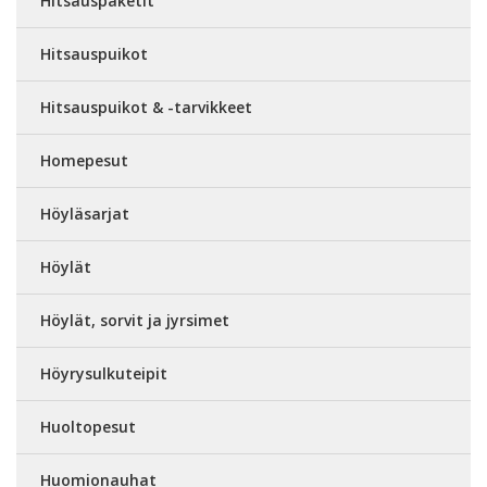
Hitsauspaketit
Hitsauspuikot
Hitsauspuikot & -tarvikkeet
Homepesut
Höyläsarjat
Höylät
Höylät, sorvit ja jyrsimet
Höyrysulkuteipit
Huoltopesut
Huomionauhat