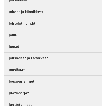
Jiirisirkkelit
Johdot ja kiinnikkeet
Johtoliitinpihdit
Joulu
Jouset
Jousiaseet ja tarvikkeet
Jousihaat
Jousipuristimet
Juotinsarjat
Juotintelineet