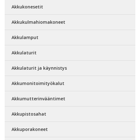
Akkukonesetit
Akkukulmahiomakoneet
Akkulamput
Akkulaturit
Akkulaturit ja käynnistys
Akkumonitoimityökalut
Akkumutterinvääntimet
Akkupistosahat
Akkuporakoneet