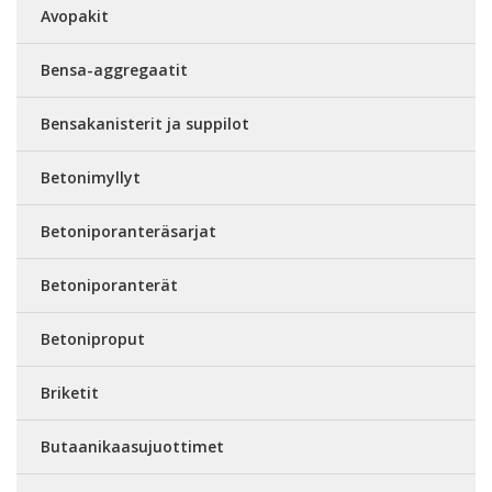
Avopakit
Bensa-aggregaatit
Bensakanisterit ja suppilot
Betonimyllyt
Betoniporanteräsarjat
Betoniporanterät
Betoniproput
Briketit
Butaanikaasujuottimet