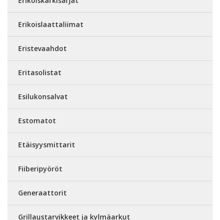
Erikoiskärkisarjat
Erikoislaattaliimat
Eristevaahdot
Eritasolistat
Esilukonsalvat
Estomatot
Etäisyysmittarit
Fiiberipyöröt
Generaattorit
Grillaustarvikkeet ja kylmäarkut