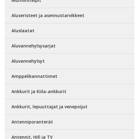
Alumiiniteipit
Aluseristeet ja asennustarvikkeet
Aluslaatat
Aluvannehylsysarjat
Aluvannehylsyt
Amppelikannattimet
Ankkurit ja Kiila-ankkurit
Ankkurit, lepuuttajat ja venepoijut
Antenniporanterät
Antennit, Hifi ja TV