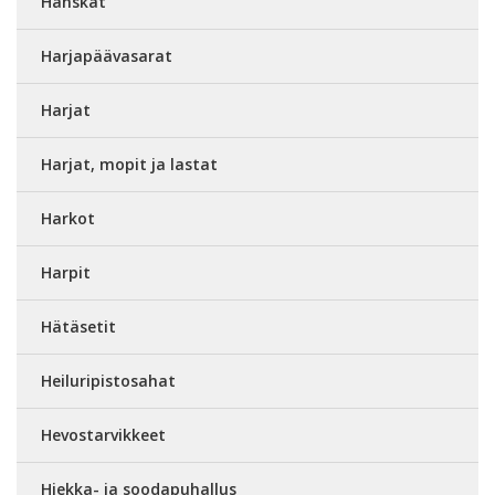
Hanskat
Harjapäävasarat
Harjat
Harjat, mopit ja lastat
Harkot
Harpit
Hätäsetit
Heiluripistosahat
Hevostarvikkeet
Hiekka- ja soodapuhallus