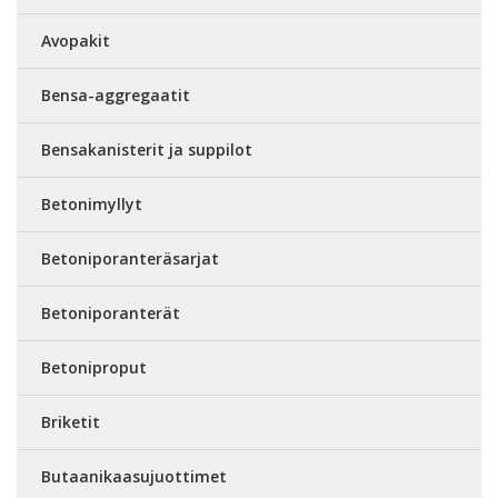
Avopakit
Bensa-aggregaatit
Bensakanisterit ja suppilot
Betonimyllyt
Betoniporanteräsarjat
Betoniporanterät
Betoniproput
Briketit
Butaanikaasujuottimet