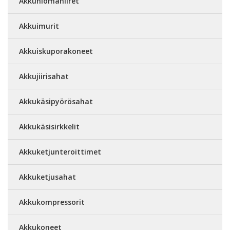
Akkuhiomahiiret
Akkuimurit
Akkuiskuporakoneet
Akkujiirisahat
Akkukäsipyörösahat
Akkukäsisirkkelit
Akkuketjunteroittimet
Akkuketjusahat
Akkukompressorit
Akkukoneet