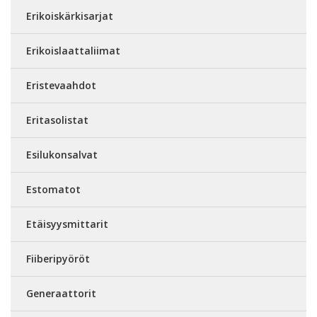
Erikoiskärkisarjat
Erikoislaattaliimat
Eristevaahdot
Eritasolistat
Esilukonsalvat
Estomatot
Etäisyysmittarit
Fiiberipyöröt
Generaattorit