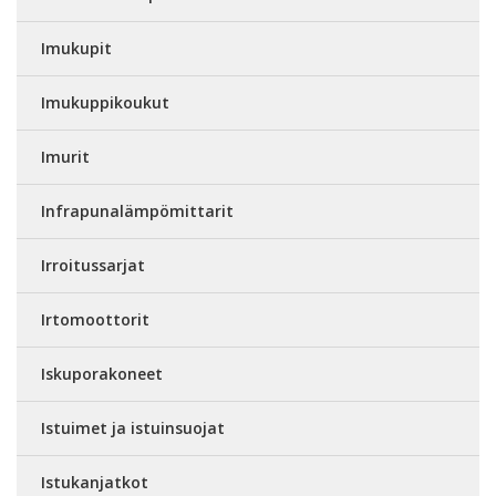
Imukupit
Imukuppikoukut
Imurit
Infrapunalämpömittarit
Irroitussarjat
Irtomoottorit
Iskuporakoneet
Istuimet ja istuinsuojat
Istukanjatkot