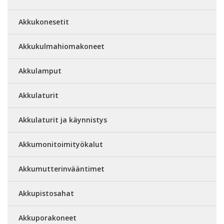
Akkukonesetit
Akkukulmahiomakoneet
Akkulamput
Akkulaturit
Akkulaturit ja käynnistys
Akkumonitoimityökalut
Akkumutterinvääntimet
Akkupistosahat
Akkuporakoneet