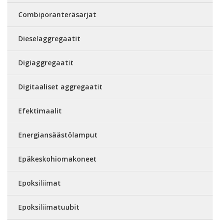
Combiporanteräsarjat
Dieselaggregaatit
Digiaggregaatit
Digitaaliset aggregaatit
Efektimaalit
Energiansäästölamput
Epäkeskohiomakoneet
Epoksiliimat
Epoksiliimatuubit