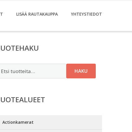
ET
LISÄÄ RAUTAKAUPPA
YHTEYSTIEDOT
TUOTEHAKU
tsi:
HAKU
TUOTEALUEET
Actionkamerat