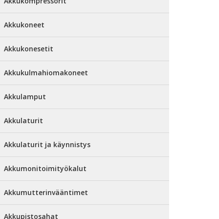
Akkukompressorit
Akkukoneet
Akkukonesetit
Akkukulmahiomakoneet
Akkulamput
Akkulaturit
Akkulaturit ja käynnistys
Akkumonitoimityökalut
Akkumutterinvääntimet
Akkupistosahat