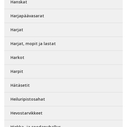
Hanskat
Harjapäävasarat
Harjat
Harjat, mopit ja lastat
Harkot
Harpit
Hätäsetit
Heiluripistosahat
Hevostarvikkeet
Hiekka- ja soodapuhallus