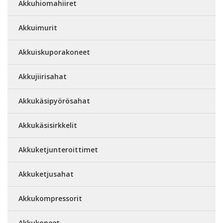
Akkuhiomahiiret
Akkuimurit
Akkuiskuporakoneet
Akkujiirisahat
Akkukäsipyörösahat
Akkukäsisirkkelit
Akkuketjunteroittimet
Akkuketjusahat
Akkukompressorit
Akkukoneet