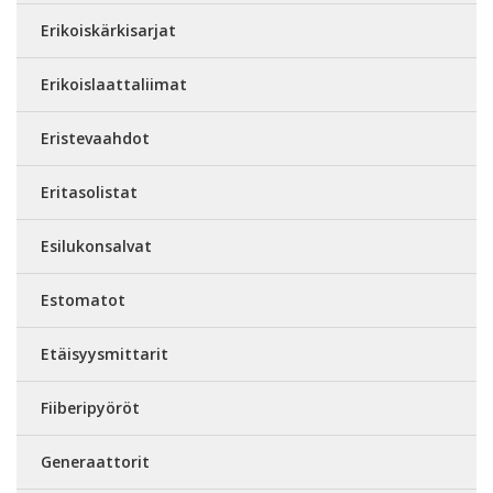
Erikoiskärkisarjat
Erikoislaattaliimat
Eristevaahdot
Eritasolistat
Esilukonsalvat
Estomatot
Etäisyysmittarit
Fiiberipyöröt
Generaattorit