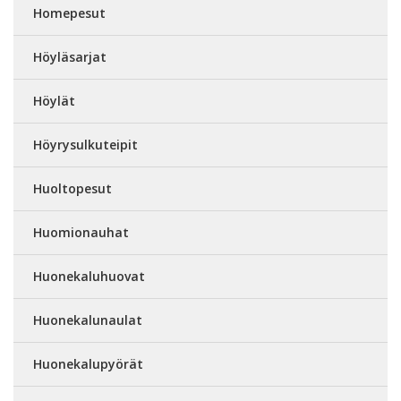
Homepesut
Höyläsarjat
Höylät
Höyrysulkuteipit
Huoltopesut
Huomionauhat
Huonekaluhuovat
Huonekalunaulat
Huonekalupyörät