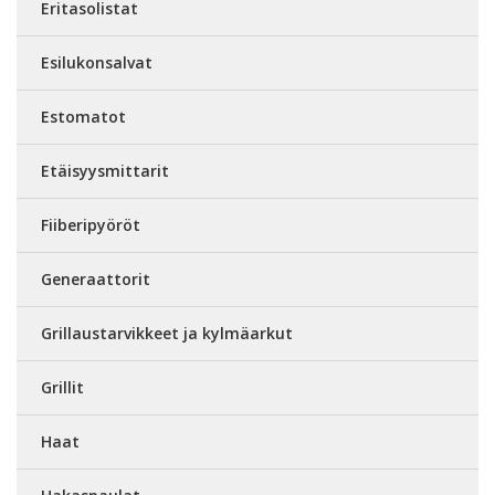
Eritasolistat
Esilukonsalvat
Estomatot
Etäisyysmittarit
Fiiberipyöröt
Generaattorit
Grillaustarvikkeet ja kylmäarkut
Grillit
Haat