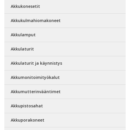
Akkukonesetit
Akkukulmahiomakoneet
Akkulamput
Akkulaturit
Akkulaturit ja käynnistys
Akkumonitoimityökalut
Akkumutterinvääntimet
Akkupistosahat
Akkuporakoneet