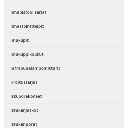
Ilmapistoolisarjat
Ilmastointiteipit
Imukupit
Imukuppikoukut
Infrapunalämpömittarit
Irroitussarjat
Iskuporakoneet
Istukanjatkot
Istukanporat