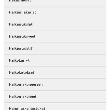
Hakasnaulat
Halkaisijakärjet
Halkaisukiilat
Halkaisukirveet
Halkaisuristit
Halkokärryt
Halkokatokset
Halkomakoneeseen
Halkomakoneet
Hammaskehäistukat