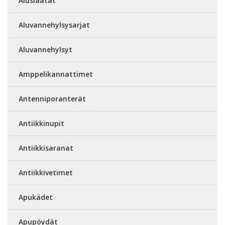
Aluslaatat
Aluvannehylsysarjat
Aluvannehylsyt
Amppelikannattimet
Antenniporanterät
Antiikkinupit
Antiikkisaranat
Antiikkivetimet
Apukädet
Apupöydät