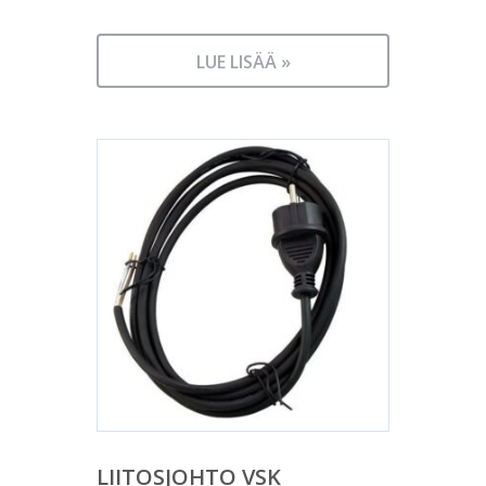
LUE LISÄÄ »
LIITOSJOHTO VSK