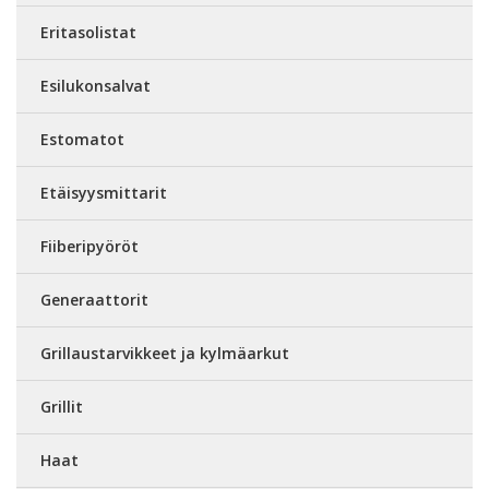
Eritasolistat
Esilukonsalvat
Estomatot
Etäisyysmittarit
Fiiberipyöröt
Generaattorit
Grillaustarvikkeet ja kylmäarkut
Grillit
Haat