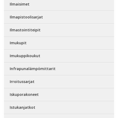
Ilmaisimet
Ilmapistoolisarjat
Ilmastointiteipit
Imukupit
Imukuppikoukut
Infrapunalämpömittarit
Irroitussarjat
Iskuporakoneet
Istukanjatkot