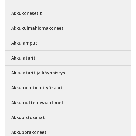
Akkukonesetit
Akkukulmahiomakoneet
Akkulamput
Akkulaturit
Akkulaturit ja käynnistys
Akkumonitoimityökalut
Akkumutterinvääntimet
Akkupistosahat
Akkuporakoneet