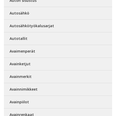
Auton sisustus
Autosähkö
Autosähkötyökalusarjat
Autotallit
Avaimenperät
Avainketjut
Avainmerkit
Avainnimikkeet
Avainpiilot
Avainrenkaat