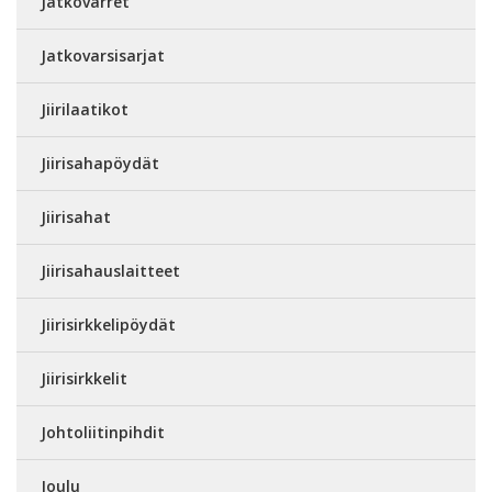
Jatkovarret
Jatkovarsisarjat
Jiirilaatikot
Jiirisahapöydät
Jiirisahat
Jiirisahauslaitteet
Jiirisirkkelipöydät
Jiirisirkkelit
Johtoliitinpihdit
Joulu