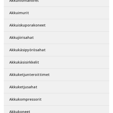
Akkuhiomahiiret
Akkuimurit
Akkuiskuporakoneet
Akkujiirisahat
Akkukäsipyörösahat
Akkukäsisirkkelit
Akkuketjunteroittimet
Akkuketjusahat
Akkukompressorit
Akkukoneet