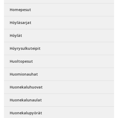
Homepesut
Höyläsarjat
Höylät
Höyrysulkuteipit
Huoltopesut
Huomionauhat
Huonekaluhuovat
Huonekalunaulat
Huonekalupyörät