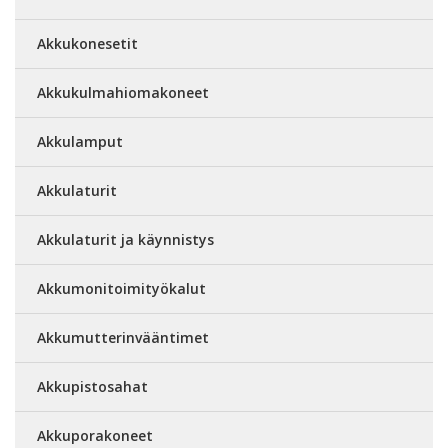
Akkukonesetit
Akkukulmahiomakoneet
Akkulamput
Akkulaturit
Akkulaturit ja käynnistys
Akkumonitoimityökalut
Akkumutterinvääntimet
Akkupistosahat
Akkuporakoneet