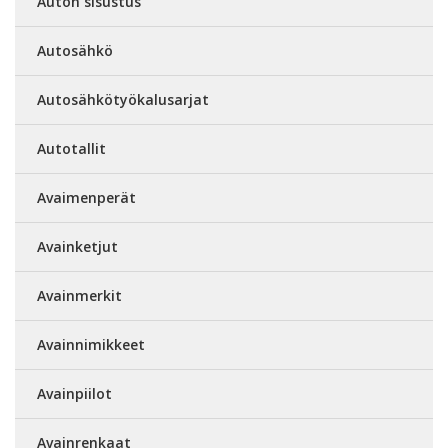
Auton sisustus
Autosähkö
Autosähkötyökalusarjat
Autotallit
Avaimenperät
Avainketjut
Avainmerkit
Avainnimikkeet
Avainpiilot
Avainrenkaat