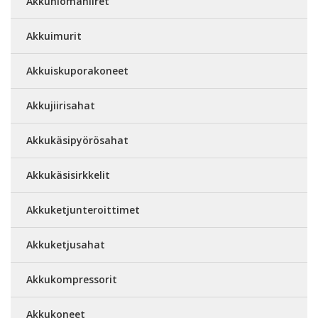
Akkuhiomahiiret
Akkuimurit
Akkuiskuporakoneet
Akkujiirisahat
Akkukäsipyörösahat
Akkukäsisirkkelit
Akkuketjunteroittimet
Akkuketjusahat
Akkukompressorit
Akkukoneet