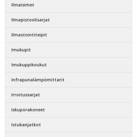
Ilmaisimet
Ilmapistoolisarjat
Ilmastointiteipit
Imukupit
Imukuppikoukut
Infrapunalämpömittarit
Irroitussarjat
Iskuporakoneet
Istukanjatkot