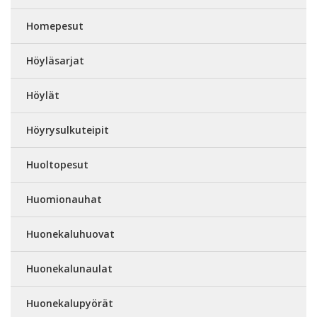
Homepesut
Höyläsarjat
Höylät
Höyrysulkuteipit
Huoltopesut
Huomionauhat
Huonekaluhuovat
Huonekalunaulat
Huonekalupyörät