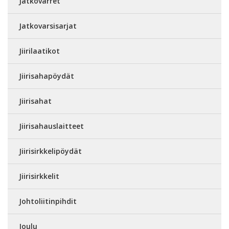
Jatkovarret
Jatkovarsisarjat
Jiirilaatikot
Jiirisahapöydät
Jiirisahat
Jiirisahauslaitteet
Jiirisirkkelipöydät
Jiirisirkkelit
Johtoliitinpihdit
Joulu