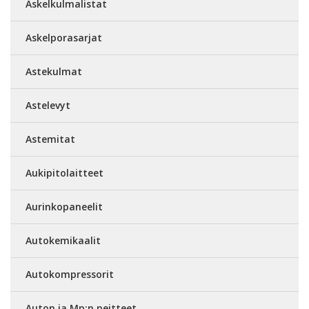
Askelkulmalistat
Askelporasarjat
Astekulmat
Astelevyt
Astemitat
Aukipitolaitteet
Aurinkopaneelit
Autokemikaalit
Autokompressorit
Auton ja Mp:n peitteet