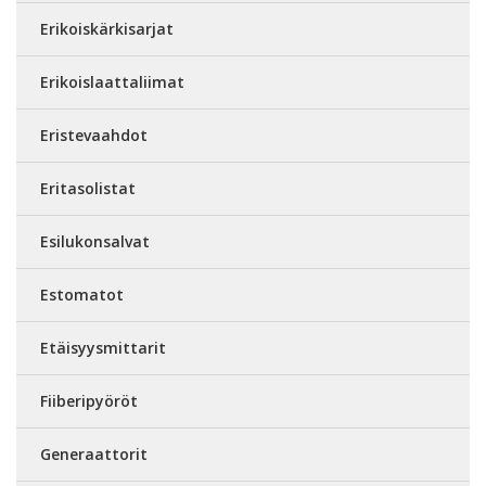
Erikoiskärkisarjat
Erikoislaattaliimat
Eristevaahdot
Eritasolistat
Esilukonsalvat
Estomatot
Etäisyysmittarit
Fiiberipyöröt
Generaattorit