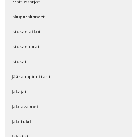
Irroitussarjat
Iskuporakoneet
Istukanjatkot
Istukanporat
Istukat
Jääkaappimittarit
Jakajat
Jakoavaimet
Jakotukit
Jalustat