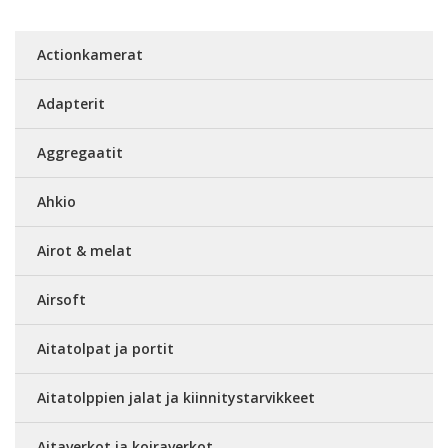
Actionkamerat
Adapterit
Aggregaatit
Ahkio
Airot & melat
Airsoft
Aitatolpat ja portit
Aitatolppien jalat ja kiinnitystarvikkeet
Aitaverkot ja koiraverkot