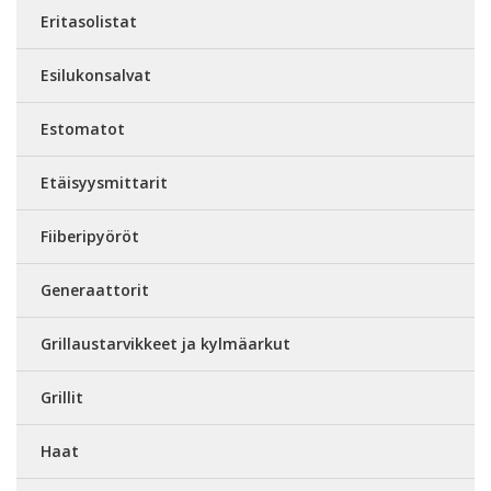
Eritasolistat
Esilukonsalvat
Estomatot
Etäisyysmittarit
Fiiberipyöröt
Generaattorit
Grillaustarvikkeet ja kylmäarkut
Grillit
Haat