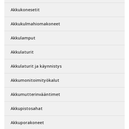
Akkukonesetit
Akkukulmahiomakoneet
Akkulamput
Akkulaturit
Akkulaturit ja käynnistys
Akkumonitoimityökalut
Akkumutterinvääntimet
Akkupistosahat
Akkuporakoneet