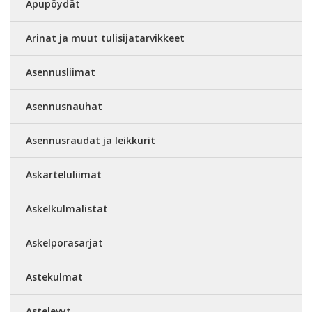
Apupöydät
Arinat ja muut tulisijatarvikkeet
Asennusliimat
Asennusnauhat
Asennusraudat ja leikkurit
Askarteluliimat
Askelkulmalistat
Askelporasarjat
Astekulmat
Astelevyt