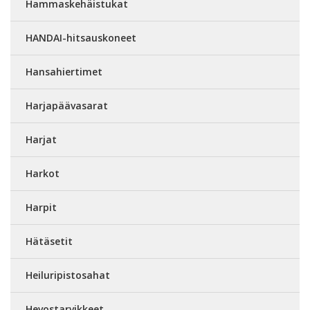
Hammaskehäistukat
HANDAI-hitsauskoneet
Hansahiertimet
Harjapäävasarat
Harjat
Harkot
Harpit
Hätäsetit
Heiluripistosahat
Hevostarvikkeet