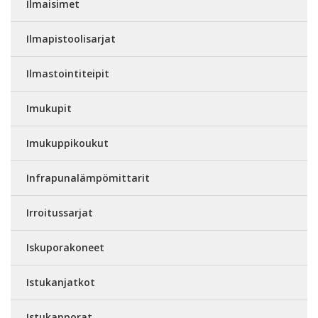
Ilmaisimet
Ilmapistoolisarjat
Ilmastointiteipit
Imukupit
Imukuppikoukut
Infrapunalämpömittarit
Irroitussarjat
Iskuporakoneet
Istukanjatkot
Istukanporat